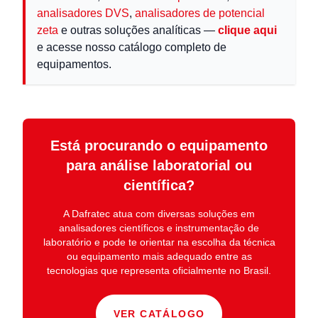
analisadores DVS
,
analisadores de potencial
zeta
e outras soluções analíticas —
clique aqui
e acesse nosso catálogo completo de
equipamentos.
Está procurando o equipamento
para análise laboratorial ou
científica?
A
Dafratec
atua com diversas soluções em
analisadores científicos e instrumentação de
laboratório
e pode te orientar na escolha da técnica
ou equipamento mais adequado entre as
tecnologias que representa oficialmente no Brasil.
VER CATÁLOGO