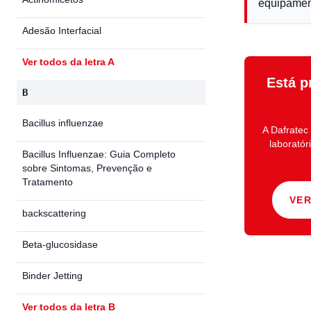
equipamen
Adesão Interfacial
Ver todos da letra A
Está p
B
Bacillus influenzae
A
Dafratec
laboratór
Bacillus Influenzae: Guia Completo
sobre Sintomas, Prevenção e
Tratamento
VE
backscattering
Beta-glucosidase
Binder Jetting
Ver todos da letra B