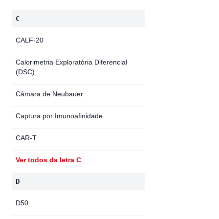
C
CALF-20
Calorimetria Exploratória Diferencial
(DSC)
Câmara de Neubauer
Captura por Imunoafinidade
CAR-T
Ver todos da letra C
D
D50