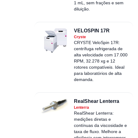
1 mL, sem frações e sem
diluição.
VELOSPIN 17R
Cryste
CRYSTE VeloSpin 17R:
centrífuga refrigerada de
alta velocidade com 17.000
RPM, 32.278 xg e 12
rotores compatíveis. Ideal
para laboratórios de alta
demanda.
RealShear Lenterra
Lenterra
RealShear Lenterra:
medições diretas e
contínuas da viscosidade e
taxa de fluxo. Melhore a
eficiência sem interromper