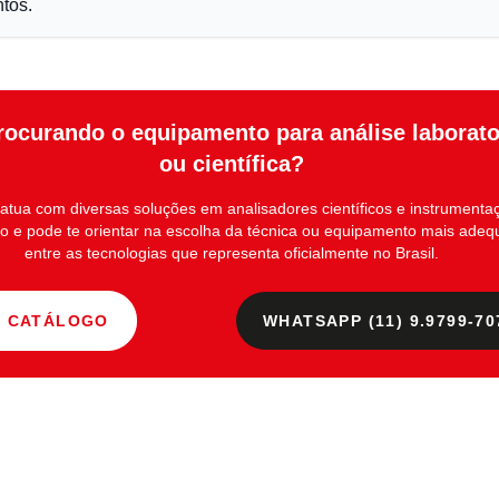
tos.
rocurando o equipamento para análise laborato
ou científica?
atua com diversas soluções em
analisadores científicos e instrumenta
io
e pode te orientar na escolha da técnica ou equipamento mais ade
entre as tecnologias que representa oficialmente no Brasil.
R CATÁLOGO
WHATSAPP (11) 9.9799-70