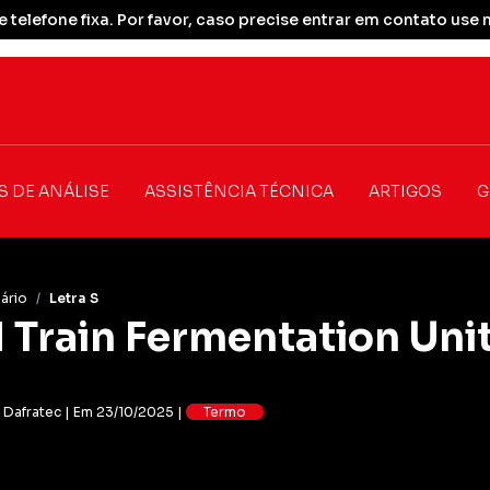
 telefone fixa. Por favor, caso precise entrar em contato u
S DE ANÁLISE
ASSISTÊNCIA TÉCNICA
ARTIGOS
G
ário
/
Letra S
 Train Fermentation Uni
: Dafratec | Em 23/10/2025 |
Termo