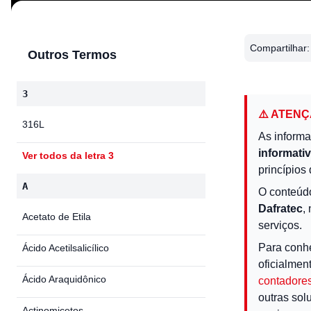
Compartilhar:
Outros Termos
3
⚠️ ATEN
316L
As informa
informati
Ver todos da letra 3
princípios 
A
O conteúd
Dafratec
,
Acetato de Etila
serviços.
Para conh
Ácido Acetilsalicílico
oficialmen
Ácido Araquidônico
contadores
outras sol
Actinomicetos