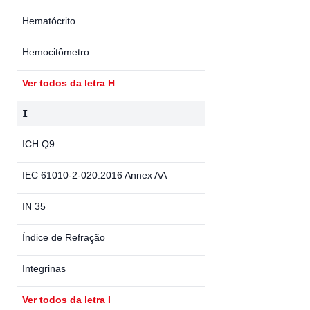
Hematócrito
Hemocitômetro
Ver todos da letra H
I
ICH Q9
IEC 61010-2-020:2016 Annex AA
IN 35
Índice de Refração
Integrinas
Ver todos da letra I