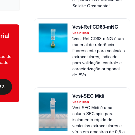
Solicite Orçamento!
Vesi-Ref CD63-mNG
Vesiculab
rial
\Vesi-Ref CD63-mNG é um
material de referência
fluorescente para vesículas
ção de
extracelulares, indicado
quado
para validação, controle e
caracterização ortogonal
de EVs.
73
Vesi-SEC Midi
Vesiculab
Vesi-SEC Midi é uma
coluna SEC spin para
isolamento rápido de
vesículas extracelulares e
vírus em amostras de 0,5 a