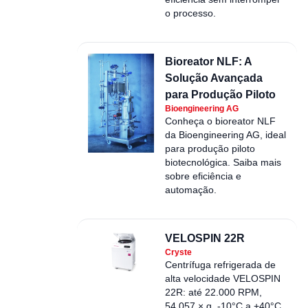
o processo.
Bioreator NLF: A
Solução Avançada
para Produção Piloto
Bioengineering AG
Conheça o bioreator NLF
da Bioengineering AG, ideal
para produção piloto
biotecnológica. Saiba mais
sobre eficiência e
automação.
VELOSPIN 22R
Cryste
Centrífuga refrigerada de
alta velocidade VELOSPIN
22R: até 22.000 RPM,
54.057 × g, -10°C a +40°C