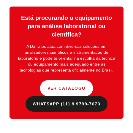
Está procurando o equipamento
para análise laboratorial ou
científica?
A
Dafratec
atua com diversas soluções em
analisadores científicos e instrumentação de
laboratório
e pode te orientar na escolha da técnica
ou equipamento mais adequado entre as
tecnologias que representa oficialmente no Brasil.
VER CATÁLOGO
WHATSAPP (11) 9.9799-7073