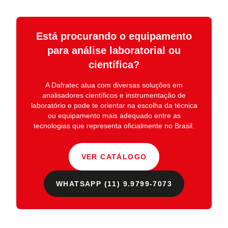
Está procurando o equipamento
para análise laboratorial ou
científica?
A
Dafratec
atua com diversas soluções em
analisadores científicos e instrumentação de
laboratório
e pode te orientar na escolha da técnica
ou equipamento mais adequado entre as
tecnologias que representa oficialmente no Brasil.
VER CATÁLOGO
WHATSAPP (11) 9.9799-7073