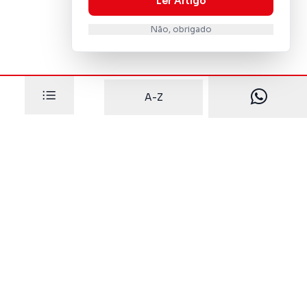
Ler Artigo
Não, obrigado
A-Z