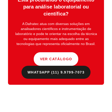
para análise laboratorial ou
científica?
A
Dafratec
atua com diversas soluções em
analisadores científicos e instrumentação de
laboratório
e pode te orientar na escolha da técnica
ou equipamento mais adequado entre as
tecnologias que representa oficialmente no Brasil.
VER CATÁLOGO
WHATSAPP (11) 9.9799-7073