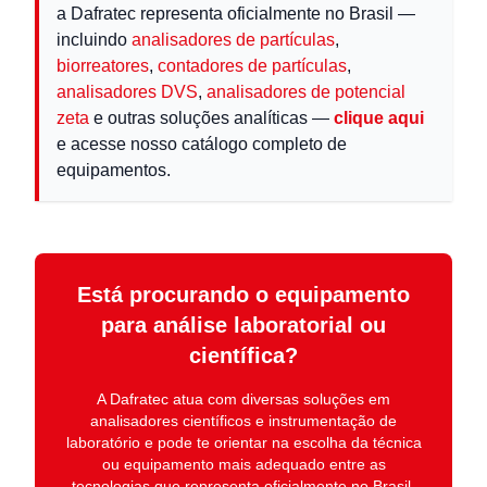
a Dafratec representa oficialmente no Brasil —
incluindo
analisadores de partículas
,
biorreatores
,
contadores de partículas
,
analisadores DVS
,
analisadores de potencial
zeta
e outras soluções analíticas —
clique aqui
e acesse nosso catálogo completo de
equipamentos.
Está procurando o equipamento
para análise laboratorial ou
científica?
A
Dafratec
atua com diversas soluções em
analisadores científicos e instrumentação de
laboratório
e pode te orientar na escolha da técnica
ou equipamento mais adequado entre as
tecnologias que representa oficialmente no Brasil.