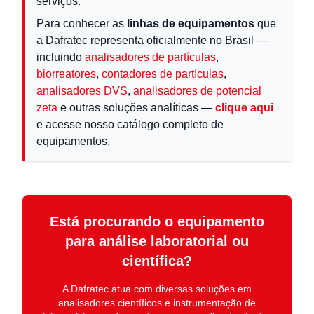
serviços.
Para conhecer as
linhas de equipamentos
que
a Dafratec representa oficialmente no Brasil —
incluindo
analisadores de partículas
,
biorreatores
,
contadores de partículas
,
analisadores DVS
,
analisadores de potencial
zeta
e outras soluções analíticas —
clique aqui
e acesse nosso catálogo completo de
equipamentos.
Está procurando o equipamento
para análise laboratorial ou
científica?
A
Dafratec
atua com diversas soluções em
analisadores científicos e instrumentação de