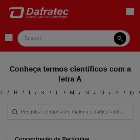
Conheça termos científicos com a
letra A
G
/
H
/
I
/
K
/
L
/
M
/
N
/
O
/
P
/
Q
/
Concentração de Partículas