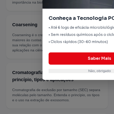
importância na biologia, química e materiais.
Conheça a Tecnologia P
Coarsening
• Até 6 logs de eficácia microbiológi
• Sem resíduos químicos após o cicl
Coarsening é o crescimento gradual de partículas
maiores às custas das menores. Entenda como ocorre,
• Ciclos rápidos (30–60 minutos)
sua relação com o amadurecimento de Ostwald e suas
aplicações na ciência.
Saber Mais
Não, obrigado
Cromatografia de exclusão por tamanho:
princípio, tipos e aplicações
Cromatografia de exclusão por tamanho (SEC) separa
moléculas pelo tamanho. Entenda o princípio, os tipos
e o uso na extração de exossomos.