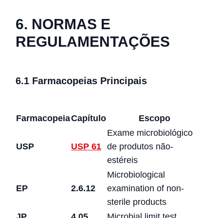
6. NORMAS E
REGULAMENTAÇÕES
6.1 Farmacopeias Principais
Farmacopeia
Capítulo
Escopo
Exame microbiológico
USP
USP 61
de produtos não-
estéreis
Microbiological
EP
2.6.12
examination of non-
sterile products
JP
4.05
Microbial limit test