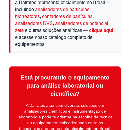
a Dafratec representa oficialmente no Brasil —
incluindo
analisadores de partículas
,
biorreatores
,
contadores de partículas
,
analisadores DVS
,
analisadores de potencial
zeta
e outras soluções analíticas —
clique aqui
e acesse nosso catálogo completo de
equipamentos.
Está procurando o equipamento
para análise laboratorial ou
científica?
A
Dafratec
atua com diversas soluções em
analisadores científicos e instrumentação de
laboratório
e pode te orientar na escolha da técnica
ou equipamento mais adequado entre as
tecnologias que representa oficialmente no Brasil.