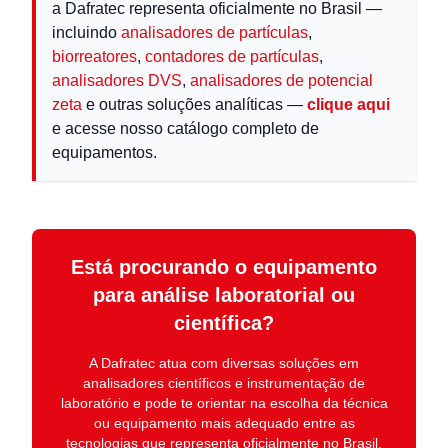
a Dafratec representa oficialmente no Brasil —
incluindo
analisadores de partículas
,
biorreatores
,
contadores de partículas
,
analisadores DVS
,
analisadores de potencial
zeta
e outras soluções analíticas —
clique aqui
e acesse nosso catálogo completo de
equipamentos.
Está procurando o equipamento
para análise laboratorial ou
científica?
A
Dafratec
atua com diversas soluções em
analisadores científicos e instrumentação de
laboratório
e pode te orientar na escolha da técnica
ou equipamento mais adequado entre as
tecnologias que representa oficialmente no Brasil.