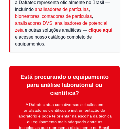
a Dafratec representa oficialmente no Brasil —
incluindo
analisadores de partículas
,
biorreatores
,
contadores de partículas
,
analisadores DVS
,
analisadores de potencial
zeta
e outras soluções analíticas —
clique aqui
e acesse nosso catálogo completo de
equipamentos.
Está procurando o equipamento
para análise laboratorial ou
científica?
A
Dafratec
atua com diversas soluções em
analisadores científicos e instrumentação de
laboratório
e pode te orientar na escolha da técnica
ou equipamento mais adequado entre as
tecnologias que representa oficialmente no Brasil.