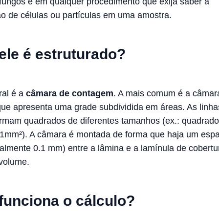
fungos e em qualquer procedimento que exija saber a
o de células ou partículas em uma amostra.
le é estruturado?
ral é a
câmara de contagem
. A mais comum é a câmar
ue apresenta uma grade subdividida em áreas. As linha
rmam quadrados de diferentes tamanhos (ex.: quadrad
 1mm²). A câmara é montada de forma que haja um esp
ralmente 0.1 mm) entre a lâmina e a lamínula de cobertu
 volume.
unciona o cálculo?