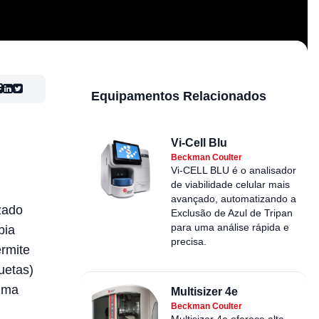
Equipamentos Relacionados
Vi-Cell Blu
Beckman Coulter
Vi-CELL BLU é o analisador
de viabilidade celular mais
avançado, automatizando a
zado
Exclusão de Azul de Tripan
para uma análise rápida e
pia
precisa.
rmite
uetas)
 uma
Multisizer 4e
Beckman Coulter
Multisizer 4e oferece alta