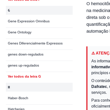
O hemocitôm
na medicina
G
direta sob 
Gene Expression Omnibus
quantificaç
automação l
Gene Ontology
Genes Diferencialmente Expressos
⚠️ ATEN
genes down-regulados
As informa
genes up-regulados
informati
princípios 
Ver todos da letra G
O conteúd
Dafratec
,
H
serviços.
Haber-Bosch
Para conh
oficialmen
Hatcheries