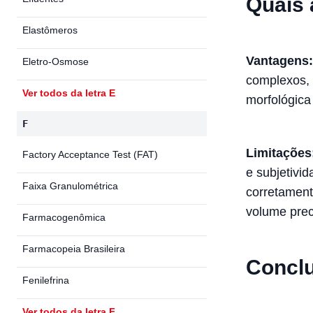
Quais 
Elastômeros
Vantagens:
Eletro-Osmose
complexos, 
Ver todos da letra E
morfológica
F
Limitações
Factory Acceptance Test (FAT)
e subjetivi
Faixa Granulométrica
corretament
volume prec
Farmacogenômica
Farmacopeia Brasileira
Concl
Fenilefrina
Ver todos da letra F