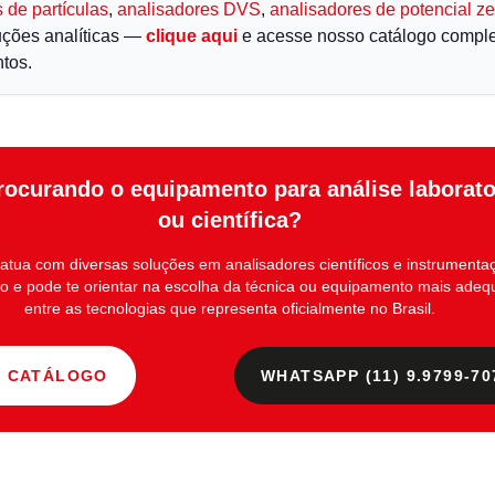
 de partículas
,
analisadores DVS
,
analisadores de potencial ze
uções analíticas —
clique aqui
e acesse nosso catálogo comple
tos.
rocurando o equipamento para análise laborato
ou científica?
atua com diversas soluções em
analisadores científicos e instrumenta
io
e pode te orientar na escolha da técnica ou equipamento mais ade
entre as tecnologias que representa oficialmente no Brasil.
R CATÁLOGO
WHATSAPP (11) 9.9799-70