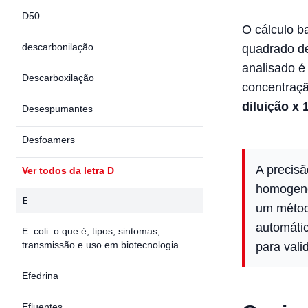
D50
O cálculo b
descarbonilação
quadrado d
analisado é
Descarboxilação
concentraçã
diluição x 
Desespumantes
Desfoamers
A precis
Ver todos da letra D
homogenei
E
um métod
automáti
E. coli: o que é, tipos, sintomas,
transmissão e uso em biotecnologia
para vali
Efedrina
Efluentes