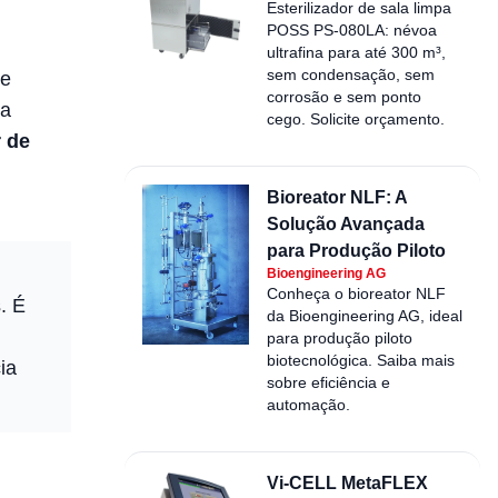
Esterilizador de sala limpa
POSS PS-080LA: névoa
ultrafina para até 300 m³,
sem condensação, sem
me
corrosão e sem ponto
 a
cego. Solicite orçamento.
 de
Bioreator NLF: A
Solução Avançada
para Produção Piloto
Bioengineering AG
Conheça o bioreator NLF
. É
da Bioengineering AG, ideal
para produção piloto
biotecnológica. Saiba mais
ia
sobre eficiência e
automação.
Vi-CELL MetaFLEX