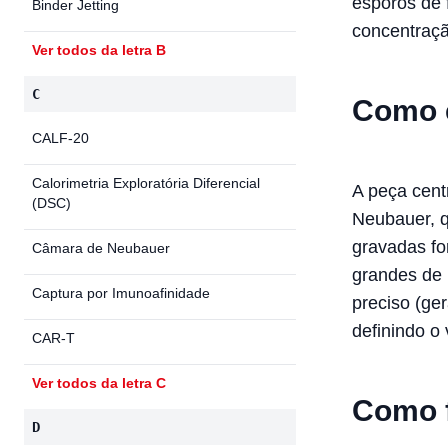
esporos de 
Binder Jetting
concentraçã
Ver todos da letra B
C
Como e
CALF-20
Calorimetria Exploratória Diferencial
A peça cent
(DSC)
Neubauer, q
gravadas fo
Câmara de Neubauer
grandes de
Captura por Imunoafinidade
preciso (ge
definindo o
CAR-T
Ver todos da letra C
Como f
D