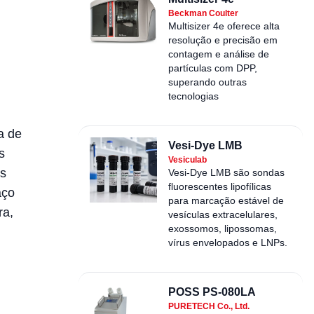
Beckman Coulter
Multisizer 4e oferece alta
resolução e precisão em
contagem e análise de
partículas com DPP,
superando outras
tecnologias
a de
Vesi-Dye LMB
s
Vesiculab
os
Vesi-Dye LMB são sondas
fluorescentes lipofílicas
aço
para marcação estável de
ra,
vesículas extracelulares,
exossomos, lipossomas,
vírus envelopados e LNPs.
POSS PS-080LA
PURETECH Co., Ltd.