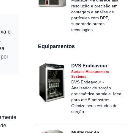
resolução e precisão em
contagem e análise de
partículas com DPP,
superando outras
tecnologias
ixa e
a
Equipamentos
ea
 por
DVS Endeavour
Surface Measurement
Systems
DVS Endeavour -
Analisador de sorção
gravimétrica paralela. Ideal
para até 5 amostras.
Otimize seus estudos de
sorção.
lamente
 de
Multisizer 4e