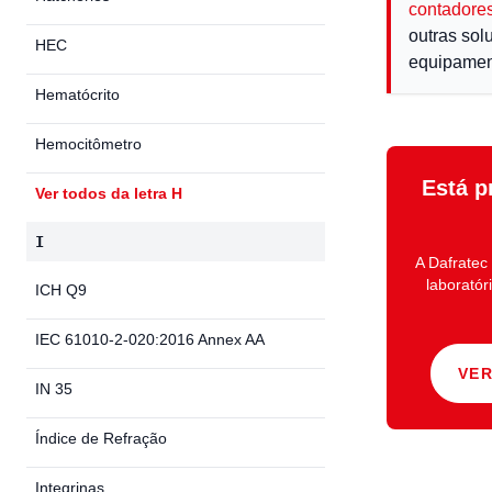
contadores
outras sol
HEC
equipamen
Hematócrito
Hemocitômetro
Está p
Ver todos da letra H
I
A
Dafratec
laboratór
ICH Q9
IEC 61010-2-020:2016 Annex AA
VE
IN 35
Índice de Refração
Integrinas