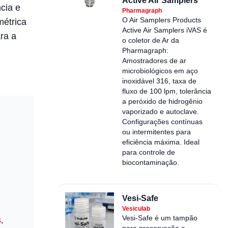
Active Air Samplers
cia e
Pharmagraph
O Air Samplers Products
métrica
Active Air Samplers iVAS é
ra a
o coletor de Ar da
Pharmagraph:
Amostradores de ar
microbiológicos em aço
inoxidável 316, taxa de
fluxo de 100 lpm, tolerância
a peróxido de hidrogênio
vaporizado e autoclave.
Configurações contínuas
ou intermitentes para
eficiência máxima. Ideal
para controle de
biocontaminação.
Vesi-Safe
Vesiculab
Vesi-Safe é um tampão
s
,
para preservação e