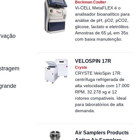
Beckman Coulter
Vi-CELL MetaFLEX é o
analisador bioanalítico para
análise de pH, pO2, pCO2,
glicose, lactato e eletrólitos.
Amostras de 65 µL em 35s
ervação
com baixa manutenção.
VELOSPIN 17R
ostragem
Cryste
CRYSTE VeloSpin 17R:
centrífuga refrigerada de
 grande
alta velocidade com 17.000
RPM, 32.278 xg e 12
rotores compatíveis. Ideal
para laboratórios de alta
demanda.
Air Samplers Products