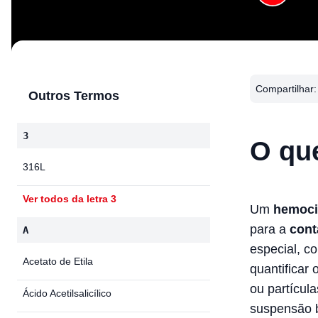
Compartilhar:
Outros Termos
3
O qu
316L
Ver todos da letra 3
Um
hemoci
para a
cont
A
especial, c
Acetato de Etila
quantificar
ou partícul
Ácido Acetilsalicílico
suspensão b