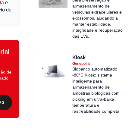
ta
e
armazenamento de
to de
vesículas extracelulares e
exossomos, ajudando a
manter estabilidade,
integridade e recuperação
das EVs.
rial
Kiosk
Genepoint
Biobanco automatizado
ção de
-80°C Kiosk: sistema
quado
inteligente para
armazenamento de
amostras biológicas com
picking em ultra-baixa
73
temperatura e
rastreabilidade completa.