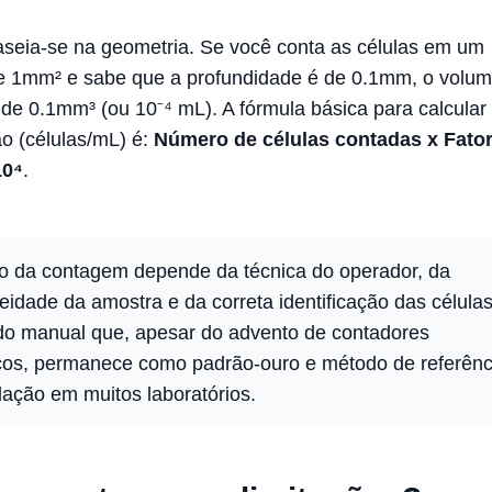
aseia-se na geometria. Se você conta as células em um
e 1mm² e sabe que a profundidade é de 0.1mm, o volu
 de 0.1mm³ (ou 10⁻⁴ mL). A fórmula básica para calcular
o (células/mL) é:
Número de células contadas x Fator
10⁴
.
ão da contagem depende da técnica do operador, da
dade da amostra e da correta identificação das células
o manual que, apesar do advento de contadores
cos, permanece como padrão-ouro e método de referênc
dação em muitos laboratórios.