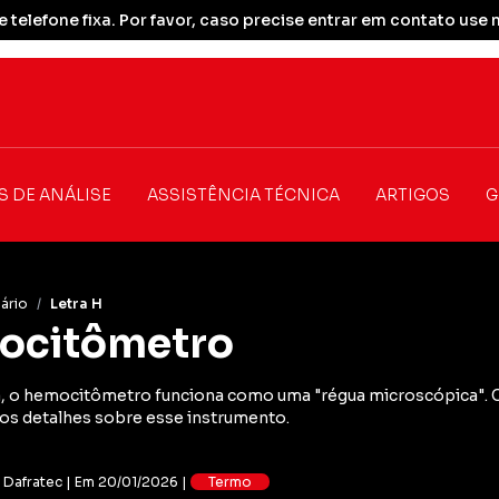
 telefone fixa. Por favor, caso precise entrar em contato u
S DE ANÁLISE
ASSISTÊNCIA TÉCNICA
ARTIGOS
G
ário
/
Letra H
ocitômetro
, o hemocitômetro funciona como uma "régua microscópica". Cl
 os detalhes sobre esse instrumento.
: Dafratec | Em 20/01/2026 |
Termo