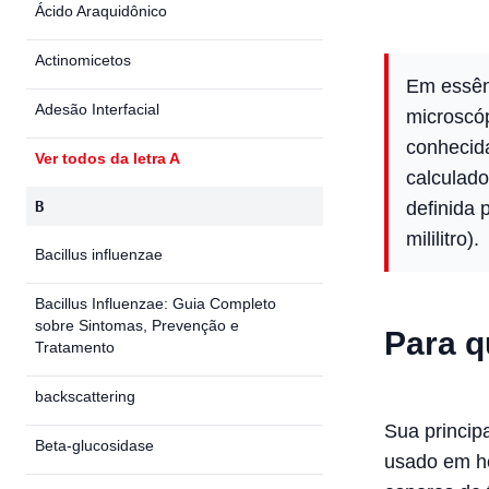
Ácido Araquidônico
Actinomicetos
Em essên
Adesão Interfacial
microscó
conhecida
Ver todos da letra A
calculado
B
definida 
mililitro).
Bacillus influenzae
Bacillus Influenzae: Guia Completo
sobre Sintomas, Prevenção e
Para q
Tratamento
backscattering
Sua princip
Beta-glucosidase
usado em he