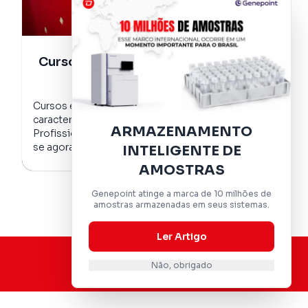
Cursos e Treinamentos
Cursos especializados em aználise de
caracterização de materiais particulados.
ARMAZENAMENTO
Profissionais experientes e qualificados. Inscreva-
se agora e eleve seu conhecimento.
INTELIGENTE DE
AMOSTRAS
Genepoint atinge a marca de 10 milhões de
amostras armazenadas em seus sistemas.
Ler Artigo
Não, obrigado