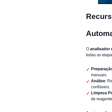
Recurs
Automa
O
analisador 
todas as etapa
Preparaçã
manuais.
Análise
: R
confiáveis.
Limpeza P
de reagente