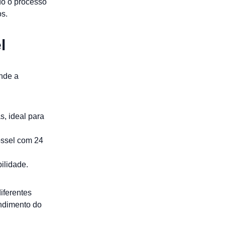
do o processo
os.
l
nde a
s, ideal para
ossel com 24
ilidade.
iferentes
endimento do