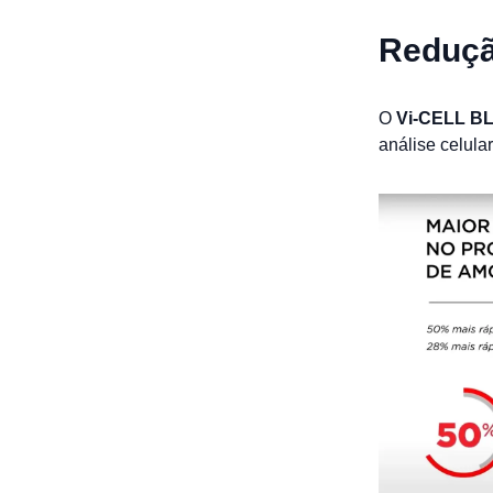
Reduçã
O
Vi-CELL B
análise celula