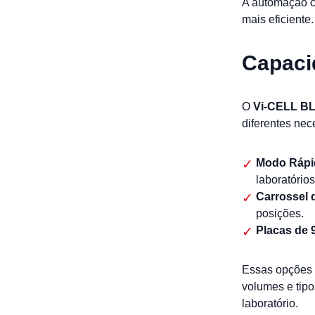
A automação c
mais eficiente
Capaci
O
Vi-CELL B
diferentes nec
Modo Rápi
laboratório
Carrossel 
posições.
Placas de 
Essas opções
volumes e tipo
laboratório.