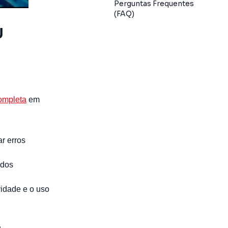
Perguntas Frequentes
(FAQ)
U
ompleta
em
ar erros
ados
vidade e o uso