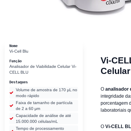
Nome
Vi-Cell Blu
Vi-CEL
Função
Analisador de Viabilidade Celular Vi-
Celular
CELL BLU
Destaques
O
analisador 
Volume de amostra de 170 µL no
modo rápido
integridade da
Faixa de tamanho de partícula
porcentagem 
de 2 a 60 μm
laboratoriais 
Capacidade de análise de até
15.000.000 células/mL
O
Vi-CELL B
Tempo de processamento