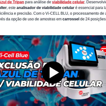
zul de Tripan
para análise de
viabilidade celular
. Desenvolvi
lter
, este
analisador de viabilidade celular
é essencial para l
iciência e precisão. Com o Vi-CELL BLU, o processamento de 
avés da opção de uso de amostras em
carrossel
de 24 posições