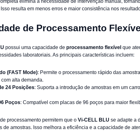
ompleta elimina a necessidade de intervenção manual, tornan
. Isso resulta em menos erros e maior consistência nos resultad
dade de Processamento Flexíve
LU
possui uma capacidade de
processamento flexível
que ate
essidades laboratoriais. As principais características incluem:
do (FAST Mode)
: Permite o processamento rápido das amostra
s com alta demanda.
de 24 Posições
: Suporta a introdução de amostras em um carr
96 Poços
: Compatível com placas de 96 poços para maior flexib
 de processamento permitem que o
Vi-CELL BLU
se adapte a d
s de amostras. Isso melhora a eficiência e a capacidade de at