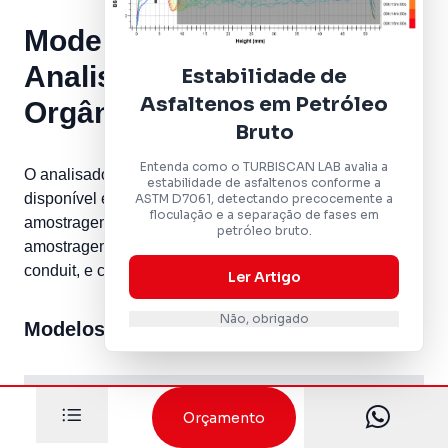
Modelos e Part Numbers do
Analisador de Carbono
Estabilidade de
Asfaltenos em Petróleo
Orgânico Total PAT700
Bruto
Entenda como o TURBISCAN LAB avalia a
O analisador de carbono orgânico total PAT700 está
estabilidade de asfaltenos conforme a
disponível em versões Single Stream (um ponto de
ASTM D7061, detectando precocemente a
floculação e a separação de fases em
amostragem) e Dual Stream (dois pontos de
petróleo bruto.
amostragem), com opções de conexão rápida ou
conduit, e com ou sem tecnologia RFID.
Ler Artigo
Não, obrigado
Modelos Single Stream com RFID
PART
DESCRIÇÃO
NUMBER
Orçamento