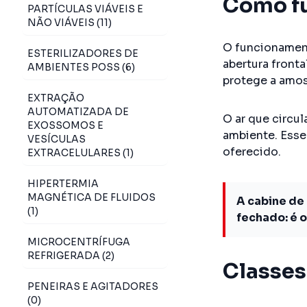
Como fu
PARTÍCULAS VIÁVEIS E
NÃO VIÁVEIS (11)
O funcioname
ESTERILIZADORES DE
abertura front
AMBIENTES POSS (6)
protege a amos
EXTRAÇÃO
AUTOMATIZADA DE
O ar que circul
EXOSSOMOS E
ambiente. Esse 
VESÍCULAS
oferecido.
EXTRACELULARES (1)
HIPERTERMIA
MAGNÉTICA DE FLUIDOS
A cabine de
(1)
fechado: é o
MICROCENTRÍFUGA
REFRIGERADA (2)
Classes 
PENEIRAS E AGITADORES
(0)