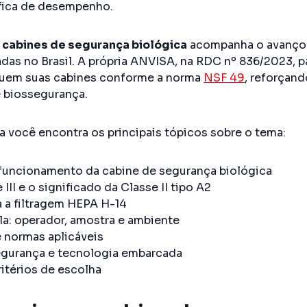
fica de desempenho.
r
cabines de segurança biológica
acompanha o avanço 
adas no Brasil. A própria ANVISA, na RDC nº 836/2023, 
iquem suas cabines conforme a norma
NSF 49
, reforçan
e biossegurança.
a você encontra os principais tópicos sobre o tema:
 funcionamento da cabine de segurança biológica
 e III e o significado da Classe II tipo A2
 a filtragem HEPA H-14
pla: operador, amostra e ambiente
e normas aplicáveis
egurança e tecnologia embarcada
ritérios de escolha