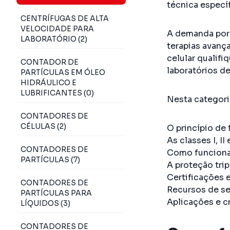
técnica especí
CENTRÍFUGAS DE ALTA
VELOCIDADE PARA
A demanda po
LABORATÓRIO (2)
terapias avanç
celular qualif
CONTADOR DE
laboratórios d
PARTÍCULAS EM ÓLEO
HIDRÁULICO E
LUBRIFICANTES (0)
Nesta categori
CONTADORES DE
CÉLULAS (2)
O princípio de
As classes I, II
CONTADORES DE
Como funciona
PARTÍCULAS (7)
A proteção tri
Certificações 
CONTADORES DE
Recursos de s
PARTÍCULAS PARA
Aplicações e c
LÍQUIDOS (3)
CONTADORES DE