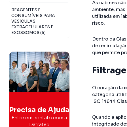
As cabines são
ambiente, mas 
REAGENTES E
CONSUMÍVEIS PARA
utilizada em la
VESÍCULAS
risco.
EXTRACELULARES E
EXOSSOMOS (5)
Dentro da Class
de recirculação
que permite pr
Filtrag
O coração da
c
categoria utili
ISO 14644 Clas
Precisa de Ajuda
Quando a aplica
Entre em contato com a
integridade des
Dafratec