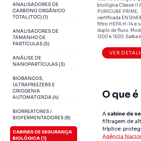
ANALISADORES DE
biológica Classe II 
CARBONO ORGÂNICO
PURICUBE PRIME,
TOTAL (TOC) (1)
certificada EN1246
filtro HEPA H-14 e 
duplo de fluxo. Mo
ANALISADORES DE
1200 e 1500. Saiba 
TAMANHO DE
PARTÍCULAS (5)
VER DETAL
ANÁLISE DE
NANOPARTÍCULAS (3)
BIOBANCOS,
ULTRAFREEZERS E
CRIOGENIA
O que é
AUTOMATIZADA (4)
BIORREATORES /
A
cabine de s
BIOFERMENTADORES (8)
filtragem de a
tríplice: prot
CABINES DE SEGURANÇA
Agência Nacion
BIOLÓGICA (1)