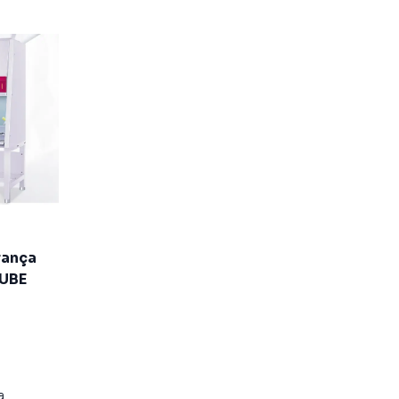
rança
CUBE
a