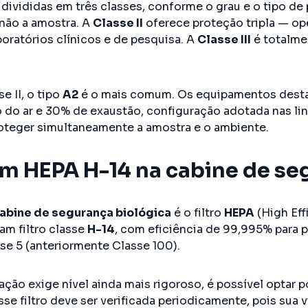
 divididas em três classes, conforme o grau e o tipo de
não a amostra. A
Classe II
oferece proteção tripla — op
boratórios clínicos e de pesquisa. A
Classe III
é totalme
e II, o tipo
A2
é o mais comum. Os equipamentos dest
 do ar e 30% de exaustão, configuração adotada nas linh
oteger simultaneamente a amostra e o ambiente.
em HEPA H-14 na cabine de se
abine de segurança biológica
é o filtro
HEPA
(High Eff
zam filtro classe
H-14
, com eficiência de 99,995% para p
se 5 (anteriormente Classe 100).
ção exige nível ainda mais rigoroso, é possível optar po
se filtro deve ser verificada periodicamente, pois sua