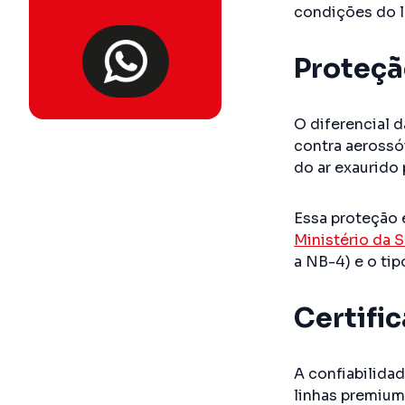
condições do l
Proteçã
O diferencial d
contra aerossói
do ar exaurido
Essa proteção 
Ministério da 
a NB-4) e o ti
Certifi
A confiabilida
linhas premium