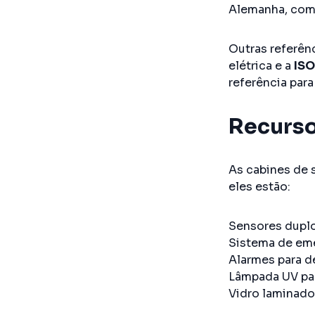
Alemanha, com
Outras referên
elétrica e a
ISO
referência para
Recurso
As cabines de 
eles estão:
Sensores duplo
Sistema de eme
Alarmes para de
Lâmpada UV par
Vidro laminado