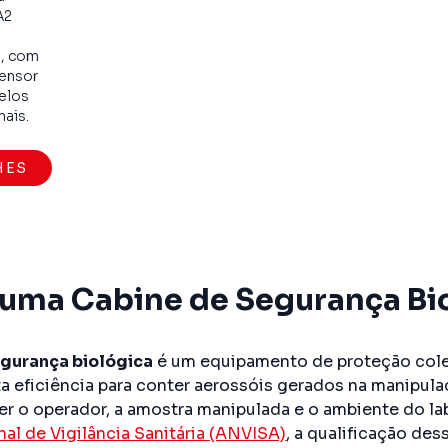
A2
9, com
sensor
delos
mais.
HES
 uma Cabine de Segurança Bi
egurança biológica
é um equipamento de proteção coleti
lta eficiência para conter aerossóis gerados na manipul
eger o operador, a amostra manipulada e o ambiente do 
al de Vigilância Sanitária (ANVISA)
, a qualificação de