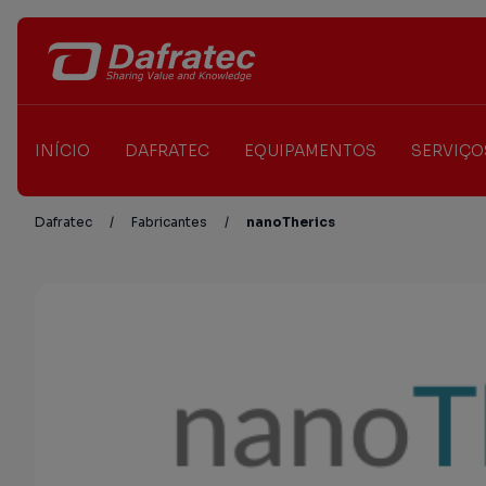
INÍCIO
DAFRATEC
EQUIPAMENTOS
SERVIÇO
Dafratec
/
Fabricantes
/
nanoTherics