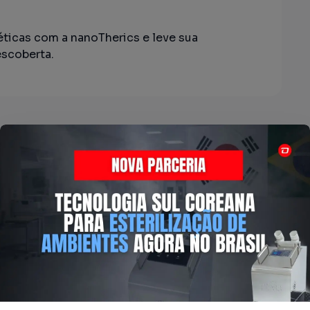
éticas com a nanoTherics e leve sua
escoberta.
ferecida pela Dafratec