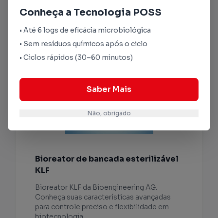
Conheça a Tecnologia POSS
• Até 6 logs de eficácia microbiológica
• Sem resíduos químicos após o ciclo
• Ciclos rápidos (30–60 minutos)
Saber Mais
Não, obrigado
Bioreator de bancada esterilizável
KLF
Bioreator KLF da Bioengineering AG.
Conheça suas características avançadas
para controle preciso e flexibilidade em
biotecnologia.