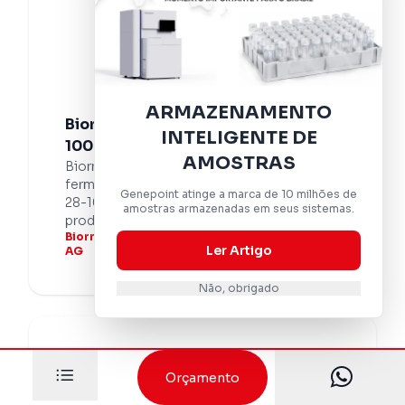
ARMAZENAMENTO
Biorreator LP/P: Capacidade 28-
INTELIGENTE DE
1000L e Tecnologia GMP
AMOSTRAS
Biorreator LP/P: solução completa para
fermentação e cultura celular. Capacidade
Genepoint atinge a marca de 10 milhões de
28-1000L, tecnologia GMP. Ideal para
amostras armazenadas em seus sistemas.
produção clínica e escalonamento.
Biorreator LP / P - 28-1000L - Bioengineering
Ler Artigo
AG
Não, obrigado
Orçamento