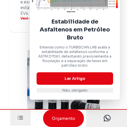
e exossomos, ajudando a manter
estabilidade, integridade e recuperação das
EVs.
Vesi-Safe - Vesiculab
Estabilidade de
Asfaltenos em Petróleo
Bruto
Entenda como o TURBISCAN LAB avalia a
estabilidade de asfaltenos conforme a
ASTM D7061, detectando precocemente a
floculação e a separação de fases em
petróleo bruto.
Ler Artigo
Não, obrigado
Orçamento