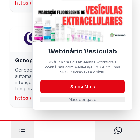
https://www.cryste.net/
Webinário Vesiculab
Genepoint
22/07 a Vesiculab ensina workflows
confiáveis com Vesi-Dye LMB e colunas
Genepoint: líder global em soluções
SEC. Inscreva-se grátis.
automatizadas para preservação e gestão
inteligente de amostras biológicas em baixas
Saiba Mais
temperaturas.
https://www.genepoint.com/
Não, obrigado