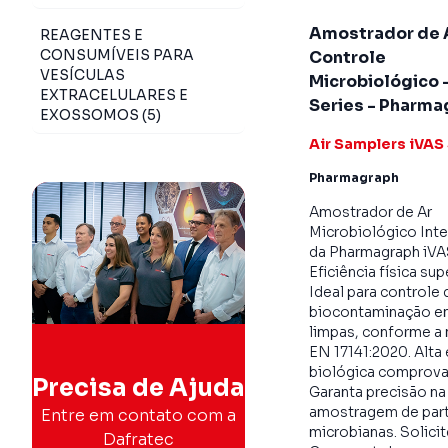
Amostrador de 
REAGENTES E
CONSUMÍVEIS PARA
Controle
VESÍCULAS
Microbiológico 
EXTRACELULARES E
Series - Pharma
EXOSSOMOS (5)
Air Samplers iVAS
Pharmagraph
Amostrador de Ar
Microbiológico Inte
da Pharmagraph iVA
Eficiência física sup
Ideal para controle 
biocontaminação e
limpas, conforme a
EN 17141:2020. Alta 
biológica comprova
Precisa de Ajuda
Garanta precisão na
amostragem de part
Entre em contato com a
microbianas. Solici
Dafratec