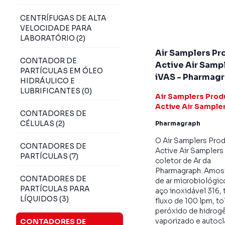
CENTRÍFUGAS DE ALTA
VELOCIDADE PARA
LABORATÓRIO (2)
Air Samplers Pr
CONTADOR DE
Active Air Samp
PARTÍCULAS EM ÓLEO
iVAS - Pharmag
HIDRÁULICO E
LUBRIFICANTES (0)
Air Samplers Prod
Active Air Sample
CONTADORES DE
CÉLULAS (2)
Pharmagraph
O Air Samplers Pro
CONTADORES DE
Active Air Samplers
PARTÍCULAS (7)
coletor de Ar da
Pharmagraph: Amos
CONTADORES DE
de ar microbiológi
PARTÍCULAS PARA
aço inoxidável 316, 
LÍQUIDOS (3)
fluxo de 100 lpm, to
peróxido de hidrog
vaporizado e autocl
CONTADORES DE