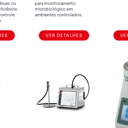
ínuas ou
para monitoramento
ficiência
microbiológico em
controle
ambientes controlados.
.
HES
VER DETALHES
VE