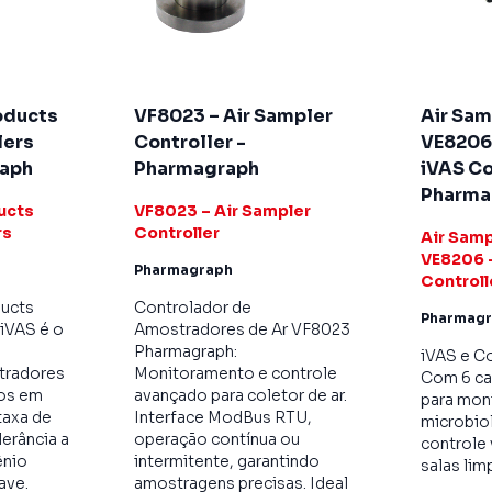
oducts
VF8023 – Air Sampler
Air Sam
lers
Controller -
VE8206 
raph
Pharmagraph
iVAS Co
Pharma
ucts
VF8023 – Air Sampler
rs
Controller
Air Samp
VE8206 -
Pharmagraph
Controll
ducts
Controlador de
Pharmag
 iVAS é o
Amostradores de Ar VF8023
Pharmagraph:
iVAS e C
tradores
Monitoramento e controle
Com 6 ca
cos em
avançado para coletor de ar.
para mon
taxa de
Interface ModBus RTU,
microbiol
lerância a
operação contínua ou
controle 
ênio
intermitente, garantindo
salas lim
ave.
amostragens precisas. Ideal