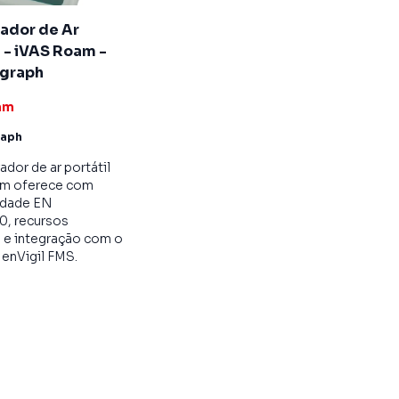
ador de Ar
l - iVAS Roam -
graph
am
raph
dor de ar portátil
m oferece com
idade EN
0, recursos
s e integração com o
enVigil FMS.