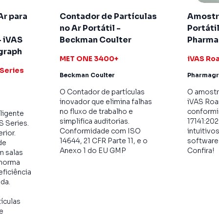
Ar para
Contador de Partículas
Amostr
no Ar Portátil -
Portáti
- iVAS
Beckman Coulter
Pharma
graph
MET ONE 3400+
iVAS Ro
 Series
Beckman Coulter
Pharmag
O Contador de partículas
O amostra
inovador que elimina falhas
iVAS Roa
no fluxo de trabalho e
conform
ligente
simplifica auditorias.
17141:202
S Series.
Conformidade com ISO
intuitivo
erior.
14644, 21 CFR Parte 11, e o
software 
de
Anexo 1 do EU GMP
Confira!
m salas
 norma
eficiência
da.
ículas
te