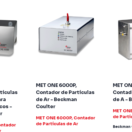
MET ONE 6000P,
MET ON
tículas
Contador de Partículas
Contado
ara
de Ar - Beckman
de A - 
cos -
Coulter
MET ONE
r
de Partí
MET ONE 6000P, Contador
de Partículas de Ar
ontador
Beckman 
r