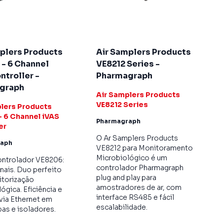
plers Products
Air Samplers Products
- 6 Channel
VE8212 Series -
ntroller -
Pharmagraph
graph
Air Samplers Products
VE8212 Series
lers Products
 6 Channel iVAS
Pharmagraph
er
O Ar Samplers Products
raph
VE8212 para Monitoramento
Microbiológico é um
ontrolador VE8206:
controlador Pharmagraph
nais. Duo perfeito
plug and play para
itorização
amostradores de ar, com
ógica. Eficiência e
interface RS485 e fácil
via Ethernet em
escalabilidade.
pas e isoladores.