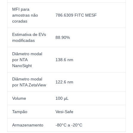
MFI para
amostras não
786.6309 FITC MESF
coradas
Estimativa de EVs
88.90%
modificadas
Diâmetro modal
por NTA
138.6 nm
NanoSight
Diâmetro modal
122.6 nm
por NTA ZetaView
Volume
100 µL
Tampão
Vesi-Safe
Armazenamento
-80°C a -20°C