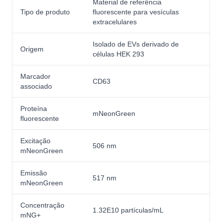
Material de referência
Tipo de produto
fluorescente para vesículas
extracelulares
Isolado de EVs derivado de
Origem
células HEK 293
Marcador
CD63
associado
Proteína
mNeonGreen
fluorescente
Excitação
506 nm
mNeonGreen
Emissão
517 nm
mNeonGreen
Concentração
1.32E10 partículas/mL
mNG+