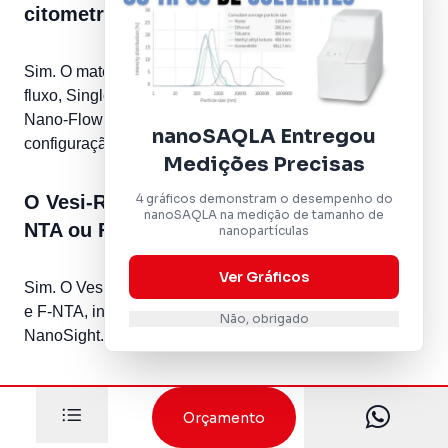
citometria de fluxo?
Sim. O material pode ser utilizado em citometria de
fluxo, Single EV Imaging Flow Cytometry, FACS e
Nano-Flow Cytometry, desde que o instrumento possua
nanoSAQLA Entregou
configuração adequada de laser e detector.
Medições Precisas
4 gráficos demonstram o desempenho do
O Vesi-Ref CD63-mNG pode ser usado em
nanoSAQLA na medição de tamanho de
NTA ou F-NTA?
nanopartículas
Ver Gráficos
Sim. O Vesi-Ref CD63-mNG pode ser avaliado por NTA
e F-NTA, incluindo plataformas como ZetaView e
Não, obrigado
NanoSight.
Qual marcador de EV está presente no
Orçamento
Vesi-Ref CD63-mNG?