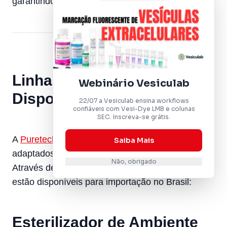
garantindo conformidade regulatória de estoque.
Linha de Produtos POSS
Webinário Vesiculab
Disponível no Brasil
22/07 a Vesiculab ensina workflows
confiáveis com Vesi-Dye LMB e colunas
SEC. Inscreva-se grátis.
A
Puretech
oferece uma gama de modelos POSS
Saiba Mais
adaptados a diferentes escalas e aplicações.
Não, obrigado
Através de Dafratec, os seguintes equipamentos
estão disponíveis para importação no Brasil:
Esterilizador de Ambiente