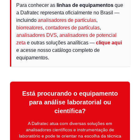
Para conhecer as
linhas de equipamentos
que
a Dafratec representa oficialmente no Brasil —
incluindo
analisadores de partículas
,
biorreatores
,
contadores de partículas
,
analisadores DVS
,
analisadores de potencial
zeta
e outras soluções analíticas —
clique aqui
e acesse nosso catálogo completo de
equipamentos.
Está procurando o equipamento
para análise laboratorial ou
científica?
A
Dafratec
atua com diversas soluções em
analisadores científicos e instrumentação de
laboratório
e pode te orientar na escolha da técnica