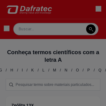
Conheça termos científicos com a
letra A
G
/
H
/
I
/
K
/
L
/
M
/
N
/
O
/
P
/
Q
/
Zeólita 13X