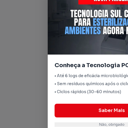
Conheça a Tecnologia P
• Até 6 logs de eficácia microbiológi
• Sem resíduos químicos após o cicl
• Ciclos rápidos (30–60 minutos)
Saber Mais
Não, obrigado