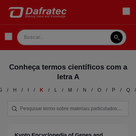
Conheça termos científicos com a
letra A
G
/
H
/
I
/
K
/
L
/
M
/
N
/
O
/
P
/
Q
/
Kyoto Encyclopedia of Genes and