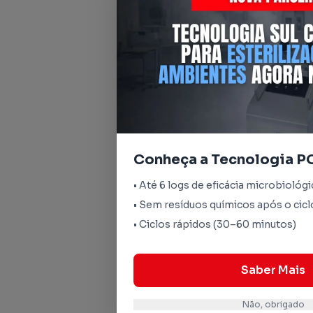
Conheça a Tecnologia P
• Até 6 logs de eficácia microbiológi
• Sem resíduos químicos após o cicl
• Ciclos rápidos (30–60 minutos)
Saber Mais
Não, obrigado