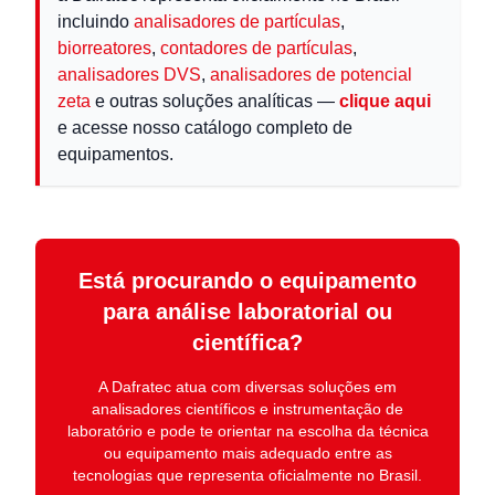
incluindo
analisadores de partículas
,
biorreatores
,
contadores de partículas
,
analisadores DVS
,
analisadores de potencial
zeta
e outras soluções analíticas —
clique aqui
e acesse nosso catálogo completo de
equipamentos.
Está procurando o equipamento
para análise laboratorial ou
científica?
A
Dafratec
atua com diversas soluções em
analisadores científicos e instrumentação de
laboratório
e pode te orientar na escolha da técnica
ou equipamento mais adequado entre as
tecnologias que representa oficialmente no Brasil.