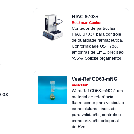
HIAC 9703+
Beckman Coulter
Contador de partículas
HIAC 9703+ para controle
de qualidade farmacêutica.
Conformidade USP 788,
amostras de 1mL, precisão
>95%. Solicite orçamento!
s
Vesi-Ref CD63-mNG
Vesiculab
\Vesi-Ref CD63-mNG é um
o os
material de referência
fluorescente para vesículas
extracelulares, indicado
para validação, controle e
caracterização ortogonal
de EVs.