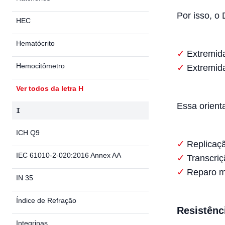
Por isso, o
HEC
Hematócrito
Extremida
Hemocitômetro
Extremida
Ver todos da letra H
Essa orient
I
ICH Q9
Replicaç
IEC 61010-2-020:2016 Annex AA
Transcriç
Reparo m
IN 35
Índice de Refração
Resistênc
Integrinas