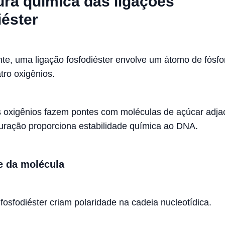
ura química das ligações
iéster
e, uma ligação fosfodiéster envolve um átomo de fósfo
tro oxigênios.
 oxigênios fazem pontes com moléculas de açúcar adja
uração proporciona estabilidade química ao DNA.
e da molécula
fosfodiéster criam polaridade na cadeia nucleotídica.