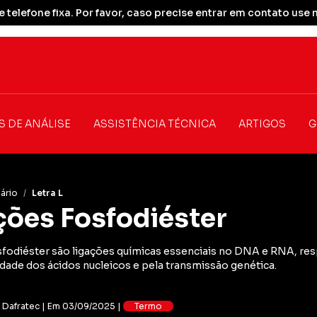
 telefone fixa. Por favor, caso precise entrar em contato u
S DE ANÁLISE
ASSISTÊNCIA TÉCNICA
ARTIGOS
G
ário
/
Letra L
ções Fosfodiéster
sfodiéster são ligações químicas essenciais no DNA e RNA, re
idade dos ácidos nucleicos e pela transmissão genética.
: Dafratec | Em 03/09/2025 |
Termo