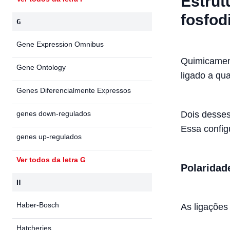
Estrut
fosfod
G
Gene Expression Omnibus
Quimicament
Gene Ontology
ligado a qua
Genes Diferencialmente Expressos
genes down-regulados
Dois desses
Essa config
genes up-regulados
Ver todos da letra G
Polaridad
H
Haber-Bosch
As ligações 
Hatcheries