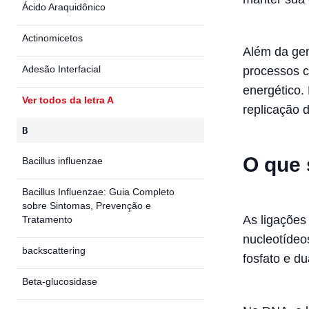
Ácido Araquidônico
Actinomicetos
Além da gen
Adesão Interfacial
processos c
energético.
Ver todos da letra A
replicação
B
O que 
Bacillus influenzae
Bacillus Influenzae: Guia Completo
sobre Sintomas, Prevenção e
As ligações
Tratamento
nucleotíde
backscattering
fosfato e d
Beta-glucosidase