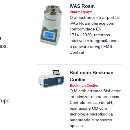
iVAS Roam
Pharmagraph
O amostrador de ar portátil
iVAS Roam oferece com
conformidade EN
17141:2020, recursos
a
intuitivos e integração com
nos.
o software enVigil FMS.
Confira!
BioLector Beckman
Coulter
Beckman Coulter
O Microbiorreator BioLector
irá otimizar o seu processo.
rupo
Controle preciso de pH,
biomassa e OD com
tecnologia microfluídica
patenteada e sensores
ópticos.