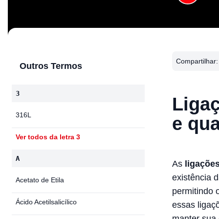
Compartilhar:
Outros Termos
3
Ligaç
316L
e qua
Ver todos da letra 3
A
As
ligações
existência 
Acetato de Etila
permitindo 
Ácido Acetilsalicílico
essas ligaç
manter sua e