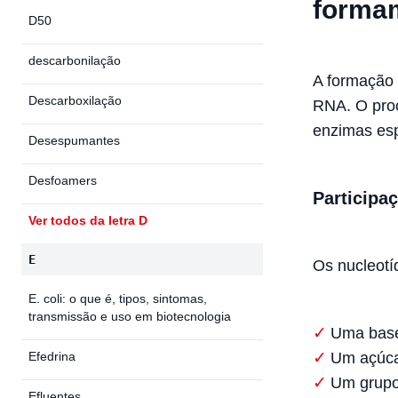
forma
D50
descarbonilação
A formação 
Descarboxilação
RNA. O proc
enzimas esp
Desespumantes
Desfoamers
Participa
Ver todos da letra D
E
Os nucleotí
E. coli: o que é, tipos, sintomas,
transmissão e uso em biotecnologia
Uma base
Efedrina
Um açúca
Um grupo 
Efluentes