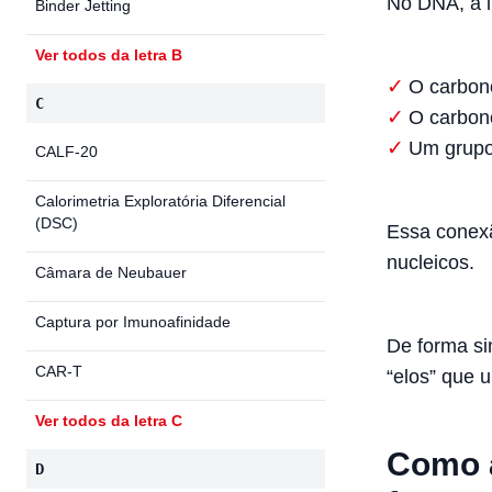
No DNA, a l
Binder Jetting
Ver todos da letra B
O carbono
C
O carbono
Um grupo 
CALF-20
Calorimetria Exploratória Diferencial
(DSC)
Essa conexã
nucleicos.
Câmara de Neubauer
Captura por Imunoafinidade
De forma si
CAR-T
“elos” que 
Ver todos da letra C
Como a
D