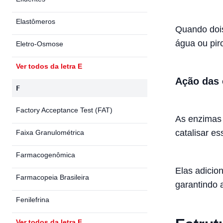
Elastômeros
Quando dois
água ou pir
Eletro-Osmose
Ver todos da letra E
Ação das
F
Factory Acceptance Test (FAT)
As enzimas
catalisar es
Faixa Granulométrica
Farmacogenômica
Elas adicio
Farmacopeia Brasileira
garantindo a
Fenilefrina
Ver todos da letra F