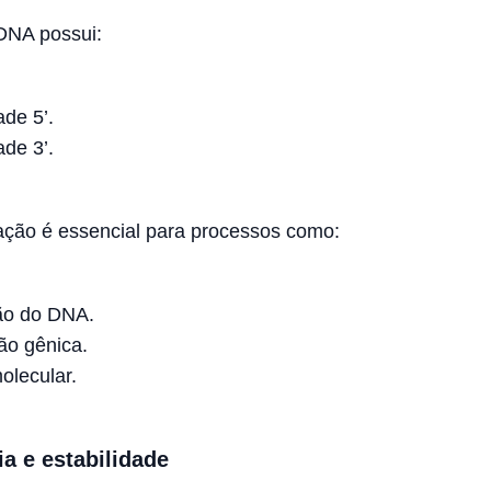
 DNA possui:
de 5’.
de 3’.
ação é essencial para processos como:
ão do DNA.
ão gênica.
olecular.
ia e estabilidade