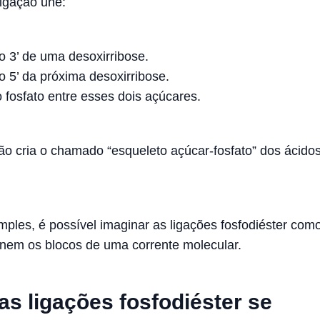
igação une:
 3’ de uma desoxirribose.
 5’ da próxima desoxirribose.
fosfato entre esses dois açúcares.
o cria o chamado “esqueleto açúcar-fosfato” dos ácido
mples, é possível imaginar as ligações fosfodiéster com
unem os blocos de uma corrente molecular.
s ligações fosfodiéster se