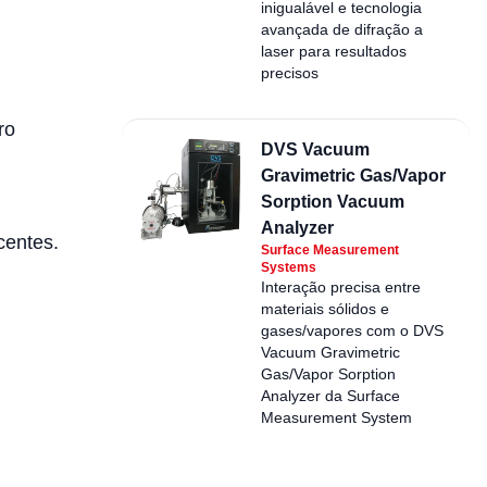
inigualável e tecnologia
avançada de difração a
laser para resultados
precisos
ro
DVS Vacuum
Gravimetric Gas/Vapor
Sorption Vacuum
Analyzer
centes.
Surface Measurement
Systems
Interação precisa entre
materiais sólidos e
gases/vapores com o DVS
Vacuum Gravimetric
Gas/Vapor Sorption
Analyzer da Surface
Measurement System