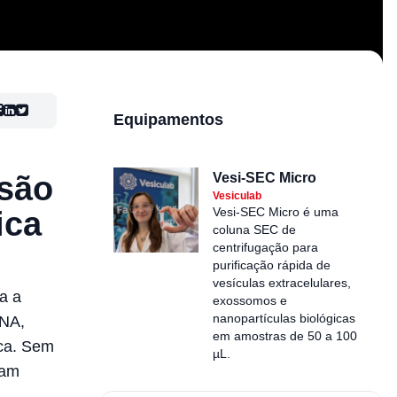
Equipamentos
 são
Vesi-SEC Micro
Vesiculab
ica
Vesi-SEC Micro é uma
coluna SEC de
centrifugação para
purificação rápida de
vesículas extracelulares,
a a
exossomos e
nanopartículas biológicas
RNA,
em amostras de 50 a 100
ica. Sem
µL.
iam