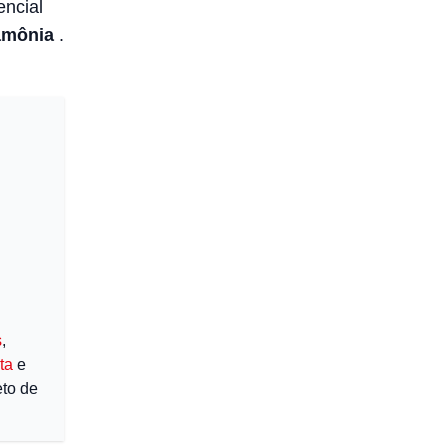
encial
amônia
.
s
,
ta
e
to de