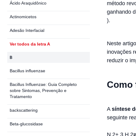
método rev
Ácido Araquidônico
ganhando d
Actinomicetos
).
Adesão Interfacial
Neste artig
Ver todos da letra A
inovações 
B
reduzir o i
Bacillus influenzae
Como 
Bacillus Influenzae: Guia Completo
sobre Sintomas, Prevenção e
Tratamento
A
síntese 
backscattering
seguinte re
Beta-glucosidase
N
2
+
3
H
2