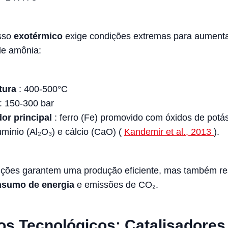
sso
exotérmico
exige condições extremas para aumenta
de amônia:
tura
: 400-500°C
: 150-300 bar
dor principal
: ferro (Fe) promovido com óxidos de potá
umínio (Al₂O₃) e cálcio (CaO) (
Kandemir et al., 2013
).
ições garantem uma produção eficiente, mas também re
onsumo de energia
e emissões de CO₂.
s Tecnológicos: Catalisadores