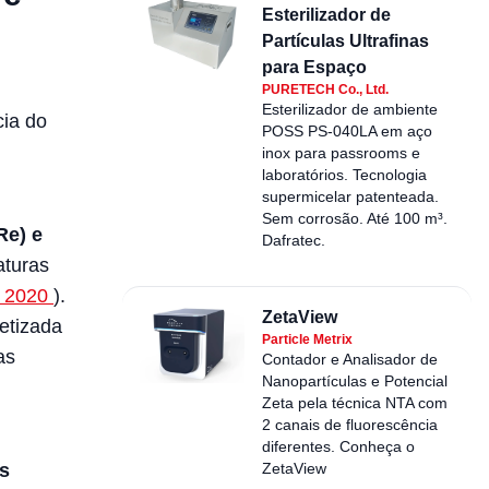
Esterilizador de
Partículas Ultrafinas
para Espaço
PURETECH Co., Ltd.
Esterilizador de ambiente
cia do
POSS PS-040LA em aço
:
inox para passrooms e
laboratórios. Tecnologia
supermicelar patenteada.
Sem corrosão. Até 100 m³.
Re) e
Dafratec.
turas
, 2020
).
ZetaView
etizada
Particle Metrix
as
Contador e Analisador de
Nanopartículas e Potencial
Zeta pela técnica NTA com
2 canais de fluorescência
diferentes. Conheça o
s
ZetaView