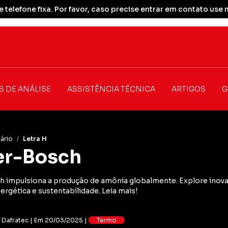
 telefone fixa. Por favor, caso precise entrar em contato u
S DE ANÁLISE
ASSISTÊNCIA TÉCNICA
ARTIGOS
G
ário
/
Letra H
er-Bosch
 impulsiona a produção de amônia globalmente. Explore inov
nergética e sustentabilidade. Leia mais!
: Dafratec | Em 20/03/2025 |
Termo