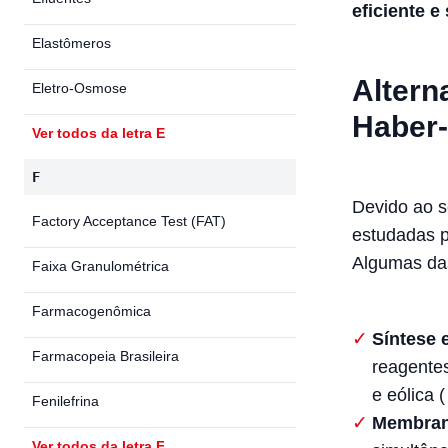
eficiente e
Elastômeros
Altern
Eletro-Osmose
Haber
Ver todos da letra E
F
Devido ao 
Factory Acceptance Test (FAT)
estudadas p
Algumas das
Faixa Granulométrica
Farmacogenômica
Síntese 
Farmacopeia Brasileira
reagentes
e eólica 
Fenilefrina
Membran
Ver todos da letra F