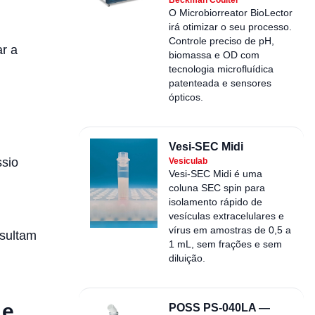
O Microbiorreator BioLector
irá otimizar o seu processo.
Controle preciso de pH,
r a
biomassa e OD com
tecnologia microfluídica
patenteada e sensores
ópticos.
Vesi-SEC Midi
ssio
Vesiculab
Vesi-SEC Midi é uma
coluna SEC spin para
isolamento rápido de
vesículas extracelulares e
vírus em amostras de 0,5 a
sultam
1 mL, sem frações e sem
diluição.
 e
POSS PS-040LA —