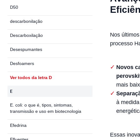
Eficiê
D50
descarbonilação
Nos últimos
Descarboxilação
processo Ha
Desespumantes
Desfoamers
Novos ca
perovsk
Ver todos da letra D
mais bai
E
Separaçã
à medida
E. coli: o que é, tipos, sintomas,
energétic
transmissão e uso em biotecnologia
Efedrina
Essas inova
Efluentes