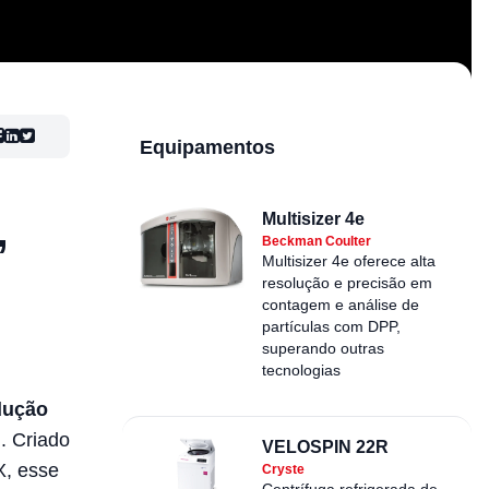
Equipamentos
,
Multisizer 4e
Beckman Coulter
Multisizer 4e oferece alta
resolução e precisão em
contagem e análise de
partículas com DPP,
superando outras
tecnologias
dução
). Criado
VELOSPIN 22R
X, esse
Cryste
Centrífuga refrigerada de