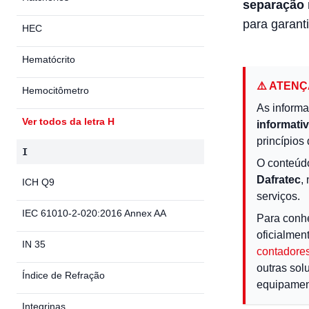
separação m
para garanti
HEC
Hematócrito
⚠️ ATEN
Hemocitômetro
As informa
Ver todos da letra H
informati
princípios 
I
O conteúd
Dafratec
,
ICH Q9
serviços.
IEC 61010-2-020:2016 Annex AA
Para conh
oficialmen
IN 35
contadores
outras sol
Índice de Refração
equipamen
Integrinas