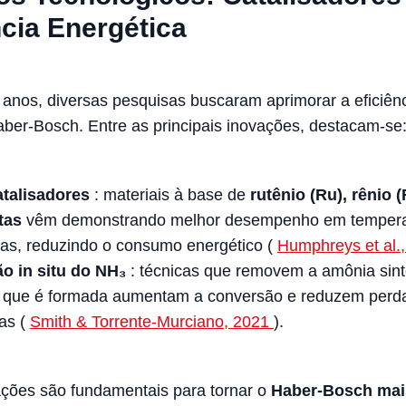
ncia Energética
 anos, diversas pesquisas buscaram aprimorar a eficiên
ber-Bosch. Entre as principais inovações, destacam-se
talisadores
: materiais à base de
rutênio (Ru), rênio (
itas
vêm demonstrando melhor desempenho em tempera
xas, reduzindo o consumo energético (
Humphreys et al.
o in situ do NH₃
: técnicas que removem a amônia sint
 que é formada aumentam a conversão e reduzem perd
as (
Smith & Torrente‐Murciano, 2021
).
ções são fundamentais para tornar o
Haber-Bosch mai