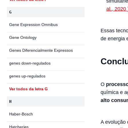
simultâne
al., 2020
G
Gene Expression Omnibus
Essas tecno
Gene Ontology
de energia 
Genes Diferencialmente Expressos
Concl
genes down-regulados
genes up-regulados
O
process
Ver todos da letra G
química e a
alto consu
H
Haber-Bosch
A evolução 
Hatcheries