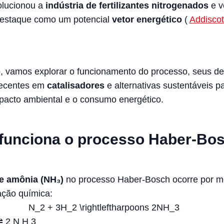
olucionou a
indústria de fertilizantes nitrogenados
e 
estaque como um potencial
vetor energético
(
Addiscot
o, vamos explorar o funcionamento do processo, seus de
recentes em
catalisadores
e alternativas sustentáveis p
mpacto ambiental e o consumo energético.
funciona o processo Haber-Bo
de amônia (NH₃)
no processo Haber-Bosch ocorre por m
ação química:
N_2 + 3H_2 \rightleftharpoons 2NH_3
⇌
2
N
H
3