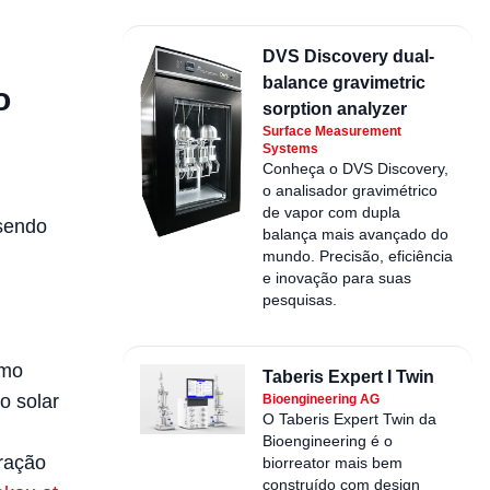
DVS Discovery dual-
balance gravimetric
o
sorption analyzer
Surface Measurement
Systems
Conheça o DVS Discovery,
o analisador gravimétrico
de vapor com dupla
 sendo
balança mais avançado do
mundo. Precisão, eficiência
e inovação para suas
pesquisas.
mo
Taberis Expert I Twin
o solar
Bioengineering AG
O Taberis Expert Twin da
Bioengineering é o
aração
biorreator mais bem
construído com design