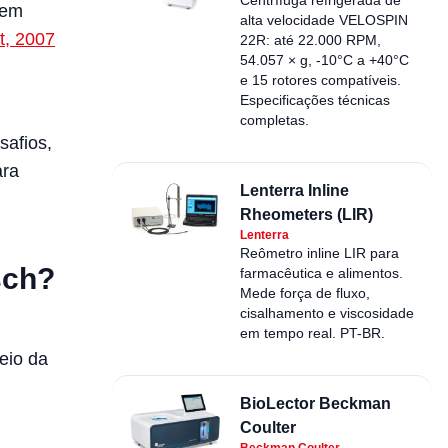
vem
alta velocidade VELOSPIN
t, 2007
22R: até 22.000 RPM,
54.057 × g, -10°C a +40°C
e 15 rotores compatíveis.
Especificações técnicas
completas.
safios,
ara
Lenterra Inline
Rheometers (LIR)
Lenterra
Reômetro inline LIR para
sch?
farmacêutica e alimentos.
Mede força de fluxo,
cisalhamento e viscosidade
em tempo real. PT-BR.
eio da
BioLector Beckman
Coulter
Beckman Coulter