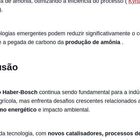
a de amônia, otimizando a eficiência do processo (
Kyri
).
logias emergentes podem reduzir significativamente o
e a pegada de carbono da
produção de amônia
.
usão
o Haber-Bosch
continua sendo fundamental para a indús
grícola, mas enfrenta desafios crescentes relacionados 
mo energético
e impacto ambiental.
da tecnologia, com
novos catalisadores, processos d