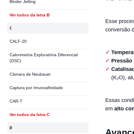
Binder Jetting
Ver todos da letra B
Esse proce
C
conversão 
CALF-20
Tempera
Calorimetria Exploratória Diferencial
Pressão
(DSC)
Catalisa
Câmara de Neubauer
(K₂O), al
Captura por Imunoafinidade
Essas cond
CAR-T
em
alto c
Ver todos da letra C
D
Avanço