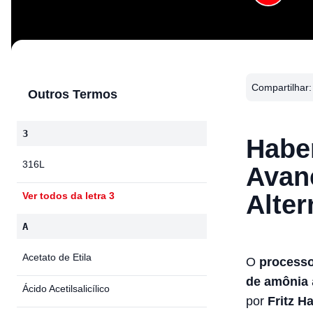
Compartilhar:
Outros Termos
3
Habe
316L
Avan
Alter
Ver todos da letra 3
A
Acetato de Etila
O
process
de amônia
Ácido Acetilsalicílico
por
Fritz H