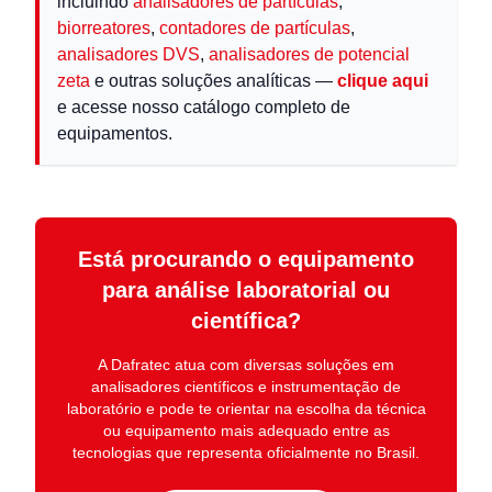
incluindo
analisadores de partículas
,
biorreatores
,
contadores de partículas
,
analisadores DVS
,
analisadores de potencial
zeta
e outras soluções analíticas —
clique aqui
e acesse nosso catálogo completo de
equipamentos.
Está procurando o equipamento
para análise laboratorial ou
científica?
A
Dafratec
atua com diversas soluções em
analisadores científicos e instrumentação de
laboratório
e pode te orientar na escolha da técnica
ou equipamento mais adequado entre as
tecnologias que representa oficialmente no Brasil.