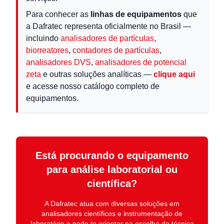
Para conhecer as
linhas de equipamentos
que
a Dafratec representa oficialmente no Brasil —
incluindo
analisadores de partículas
,
biorreatores
,
contadores de partículas
,
analisadores DVS
,
analisadores de potencial
zeta
e outras soluções analíticas —
clique aqui
e acesse nosso catálogo completo de
equipamentos.
Está procurando o equipamento
para análise laboratorial ou
científica?
A
Dafratec
atua com diversas soluções em
analisadores científicos e instrumentação de
laboratório
e pode te orientar na escolha da técnica