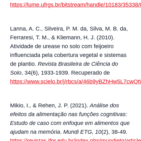
https://lume.ufrgs.br/bitstream/handle/10183/35338
Lanna, A. C., Silveira, P. M. da, Silva, M. B. da,
Ferraresi, T. M., & Kliemann, H. J. (2010).
Atividade de urease no solo com feijoeiro
influenciada pela cobertura vegetal e sistemas
de plantio.
Revista Brasileira de Ciência do
Solo
, 34(6), 1933-1939. Recuperado de
https://www.scielo.br/j/rbcs/a/46b9yBZhHw5L7cw
Mikio, I., & Rehen, J. P. (2021).
Análise dos
efeitos da alimentação nas funções cognitivas:
Estudo de caso com enfoque em alimentos que
ajudam na memória
.
Mundi ETG, 10
(2), 38-49.
https://revistas.ifpr.edu.br/index.php/mundietg/art