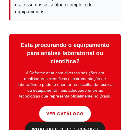
e acesse nosso catálogo completo de
equipamentos.
Está procurando o equipamento
para análise laboratorial ou
científica?
A
Dafratec
atua com diversas soluções em
analisadores científicos e instrumentação de
laboratório
e pode te orientar na escolha da técnica
ou equipamento mais adequado entre as
tecnologias que representa oficialmente no Brasil.
VER CATÁLOGO
WHATSAPP (11) 9.9799-7073