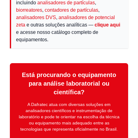
incluindo
analisadores de partículas
,
biorreatores
,
contadores de partículas
,
analisadores DVS
,
analisadores de potencial
zeta
e outras soluções analíticas —
clique aqui
e acesse nosso catálogo completo de
equipamentos.
Está procurando o equipamento
para análise laboratorial ou
científica?
A
Dafratec
atua com diversas soluções em
analisadores científicos e instrumentação de
laboratório
e pode te orientar na escolha da técnica
ou equipamento mais adequado entre as
tecnologias que representa oficialmente no Brasil.