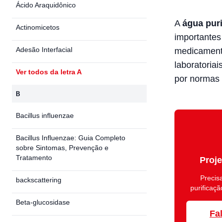
Ácido Araquidônico
A
água pur
Actinomicetos
importantes
Adesão Interfacial
medicamento
laboratoriai
Ver todos da letra A
por normas 
B
Bacillus influenzae
Bacillus Influenzae: Guia Completo
sobre Sintomas, Prevenção e
Tratamento
Proje
Precis
backscattering
purificaç
Beta-glucosidase
Fa