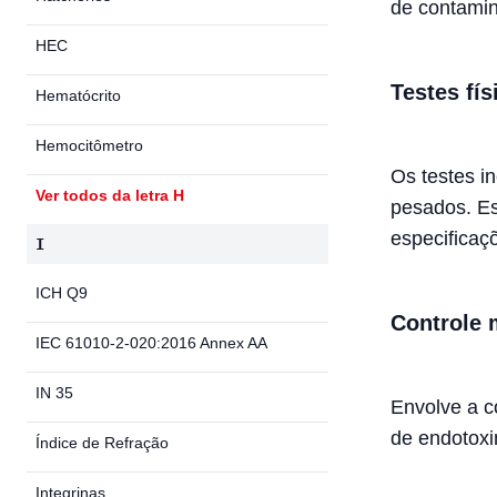
de contamin
HEC
Testes fí
Hematócrito
Hemocitômetro
Os testes i
Ver todos da letra H
pesados. Es
especificaçõ
I
ICH Q9
Controle 
IEC 61010-2-020:2016 Annex AA
IN 35
Envolve a c
de endotoxi
Índice de Refração
Integrinas