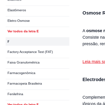
Elastômeros
Osmose R
Eletro-Osmose
A
osmose r
Ver todos da letra E
Consiste n
F
pressão, re
Factory Acceptance Test (FAT)
Leia mais 
Faixa Granulométrica
Farmacogenômica
Electrode
Farmacopeia Brasileira
Fenilefrina
Complemen
iônicos da á
Ver todos da letra F