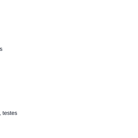
s
 testes