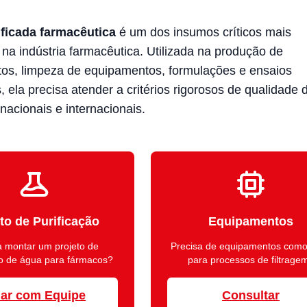
ificada farmacêutica
é um dos insumos críticos mais
 na indústria farmacêutica. Utilizada na produção de
s, limpeza de equipamentos, formulações e ensaios
s, ela precisa atender a critérios rigorosos de qualidade 
nacionais e internacionais.
to de Purificação
Equipamentos
a montar um projeto de
Precisa de equipamentos com
ão de água para fármacos?
para processos de filtrage
lar com Equipe
Consultar