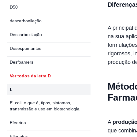
Diferença
D50
descarbonilação
A principal 
Descarboxilação
na sua apli
formulações
Desespumantes
rigorosos, 
produção de
Desfoamers
Ver todos da letra D
Método
E
Farma
E. coli: o que é, tipos, sintomas,
transmissão e uso em biotecnologia
A
produção
Efedrina
que combina
Efluentes