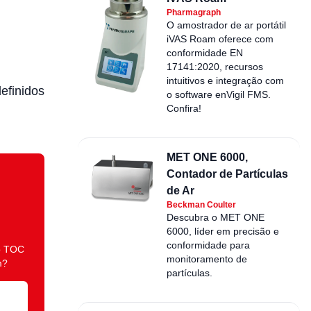
Pharmagraph
O amostrador de ar portátil
iVAS Roam oferece com
conformidade EN
17141:2020, recursos
intuitivos e integração com
definidos
o software enVigil FMS.
Confira!
MET ONE 6000,
Contador de Partículas
de Ar
Beckman Coulter
Descubra o MET ONE
6000, líder em precisão e
conformidade para
o TOC
monitoramento de
m?
partículas.