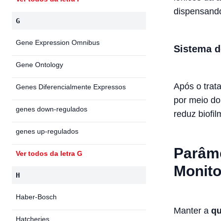
dispensando
G
Gene Expression Omnibus
Sistema d
Gene Ontology
Após o trat
Genes Diferencialmente Expressos
por meio d
genes down-regulados
reduz biofi
genes up-regulados
Parâme
Ver todos da letra G
Monit
H
Haber-Bosch
Manter a
qu
Hatcheries