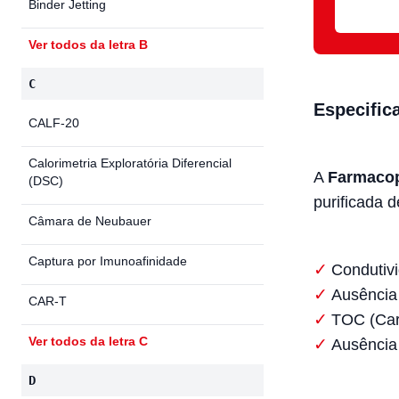
Binder Jetting
Ver todos da letra B
C
Especific
CALF-20
Calorimetria Exploratória Diferencial
A
Farmacop
(DSC)
purificada 
Câmara de Neubauer
Captura por Imunoafinidade
Condutivi
Ausência 
CAR-T
TOC (Carb
Ver todos da letra C
Ausência 
D