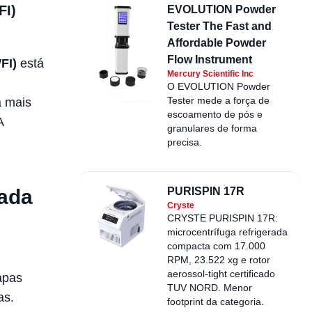
FI)
EVOLUTION Powder
Tester The Fast and
Affordable Powder
Flow Instrument
WFI)
está
Mercury Scientific Inc
O EVOLUTION Powder
Tester mede a força de
a mais
escoamento de pós e
A
granulares de forma
precisa.
cada
PURISPIN 17R
Cryste
CRYSTE PURISPIN 17R:
microcentrífuga refrigerada
compacta com 17.000
RPM, 23.522 xg e rotor
aerossol-tight certificado
apas
TUV NORD. Menor
as.
footprint da categoria.