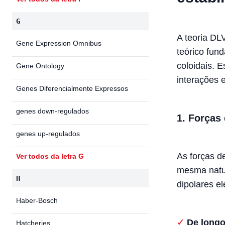
G
A teoria DL
Gene Expression Omnibus
teórico fun
coloidais. 
Gene Ontology
interações e
Genes Diferencialmente Expressos
genes down-regulados
1. Forças 
genes up-regulados
As forças d
Ver todos da letra G
mesma natur
H
dipolares el
Haber-Bosch
De longo
Hatcheries