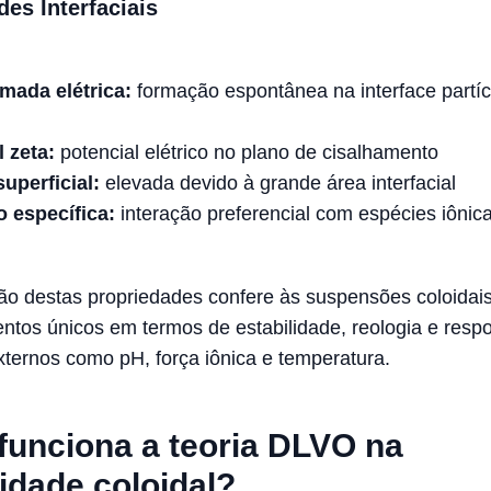
es Interfaciais
mada elétrica:
formação espontânea na interface partíc
 zeta:
potencial elétrico no plano de cisalhamento
uperficial:
elevada devido à grande área interfacial
 específica:
interação preferencial com espécies iônic
o destas propriedades confere às suspensões coloidai
tos únicos em termos de estabilidade, reologia e respo
xternos como pH, força iônica e temperatura.
unciona a teoria DLVO na
lidade coloidal?