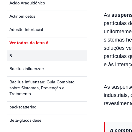
Ácido Araquidônico
As
suspens
Actinomicetos
partículas 
Adesão Interfacial
uniformemen
sistemas he
Ver todos da letra A
soluções ve
B
partículas 
e às interaç
Bacillus influenzae
Bacillus Influenzae: Guia Completo
As suspensõ
sobre Sintomas, Prevenção e
Tratamento
industriais
revestiment
backscattering
Beta-glucosidase
A compre