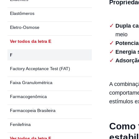
Propriedad
Elastômeros
Dupla ca
Eletro-Osmose
meio
Ver todos da letra E
Potencial
Energia s
F
Adsorção
Factory Acceptance Test (FAT)
Faixa Granulométrica
A combinaçã
comportamen
Farmacogenômica
estímulos e
Farmacopeia Brasileira
Como f
Fenilefrina
estabi
Ver todos da letra F