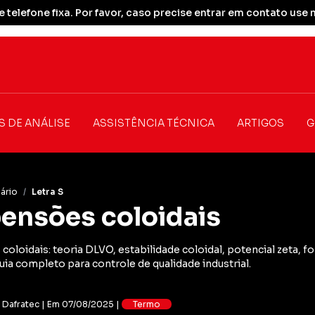
 telefone fixa. Por favor, caso precise entrar em contato u
S DE ANÁLISE
ASSISTÊNCIA TÉCNICA
ARTIGOS
G
ário
/
Letra S
ensões coloidais
oloidais: teoria DLVO, estabilidade coloidal, potencial zeta, fo
uia completo para controle de qualidade industrial.
: Dafratec | Em 07/08/2025 |
Termo