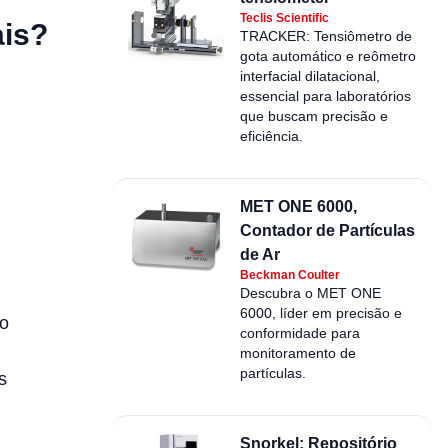
Teclis Scientific
ais?
TRACKER: Tensiômetro de
gota automático e reômetro
interfacial dilatacional,
essencial para laboratórios
que buscam precisão e
eficiência.
MET ONE 6000,
Contador de Partículas
de Ar
Beckman Coulter
Descubra o MET ONE
6000, líder em precisão e
do
conformidade para
monitoramento de
partículas.
s
Snorkel: Repositório