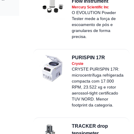
Flow Instrument
Mercury Scientific Inc
O EVOLUTION Powder
Tester mede a força de
escoamento de pós e
granulares de forma
precisa.
PURISPIN 17R
Cryste
CRYSTE PURISPIN 17R:
microcentrífuga refrigerada
compacta com 17.000
RPM, 23.522 xg e rotor
aerossol-tight certificado
TUV NORD. Menor
footprint da categoria.
TRACKER drop
tensiometer