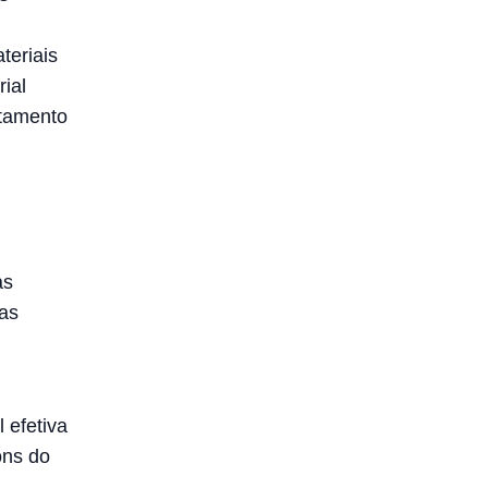
teriais
rial
tamento
as
cas
 efetiva
ons do