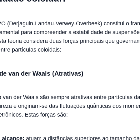
VO (Derjaguin-Landau-Verwey-Overbeek) constitui o fr
damental para compreender a estabilidade de suspensõe
Esta teoria considera duas forças principais que governa
ntre partículas coloidais:
de van der Waals (Atrativas)
e van der Waals são sempre atrativas entre partículas d
eza e originam-se das flutuações quânticas dos mome
etrônicos. Estas forças são:
 alcance:
atuam a distâncias superiores ao tamanho da