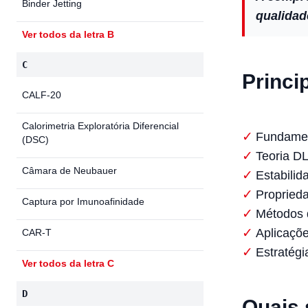
Binder Jetting
qualidade
Ver todos da letra B
C
Princi
CALF-20
Calorimetria Exploratória Diferencial
Fundamen
(DSC)
Teoria DL
Câmara de Neubauer
Estabilid
Propried
Captura por Imunoafinidade
Métodos d
Aplicaçõe
CAR-T
Estratégi
Ver todos da letra C
D
Quais 