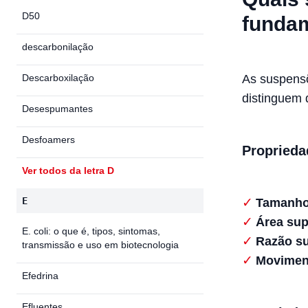
D50
fundam
descarbonilação
Descarboxilação
As suspensõ
distinguem 
Desespumantes
Desfoamers
Proprieda
Ver todos da letra D
E
Tamanho 
Área supe
E. coli: o que é, tipos, sintomas,
Razão su
transmissão e uso em biotecnologia
Movimen
Efedrina
Efluentes