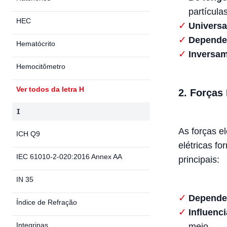
partícula
HEC
Universa
Dependen
Hematócrito
Inversam
Hemocitômetro
Ver todos da letra H
2. Forças 
I
As forças e
ICH Q9
elétricas f
IEC 61010-2-020:2016 Annex AA
principais:
IN 35
Dependen
Índice de Refração
Influenci
Integrinas
meio