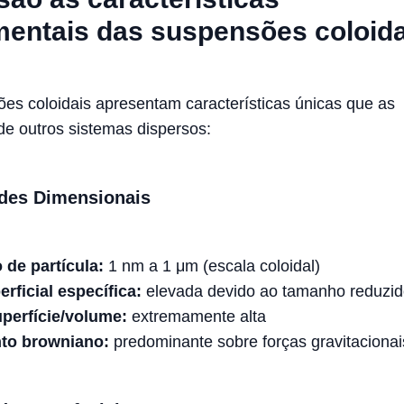
entais das suspensões coloid
es coloidais apresentam características únicas que as
de outros sistemas dispersos:
des Dimensionais
de partícula:
1 nm a 1 μm (escala coloidal)
rficial específica:
elevada devido ao tamanho reduzi
perfície/volume:
extremamente alta
to browniano:
predominante sobre forças gravitacionai