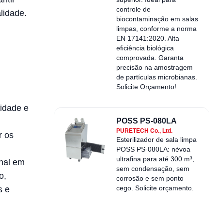
controle de
lidade.
biocontaminação em salas
limpas, conforme a norma
EN 17141:2020. Alta
eficiência biológica
comprovada. Garanta
precisão na amostragem
de partículas microbianas.
Solicite Orçamento!
lidade e
POSS PS-080LA
PURETECH Co., Ltd.
r os
Esterilizador de sala limpa
POSS PS-080LA: névoa
ultrafina para até 300 m³,
inal em
sem condensação, sem
o,
corrosão e sem ponto
cego. Solicite orçamento.
s e