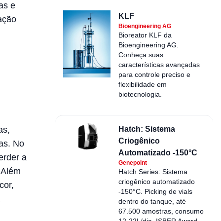
as e
KLF
ação
Bioengineering AG
Bioreator KLF da
Bioengineering AG.
Conheça suas
características avançadas
para controle preciso e
flexibilidade em
biotecnologia.
as,
Hatch: Sistema
Criogênico
as. No
Automatizado -150°C
erder a
Genepoint
. Além
Hatch Series: Sistema
criogênico automatizado
cor,
-150°C. Picking de vials
dentro do tanque, até
67.500 amostras, consumo
12-22L/dia. ISBER Award