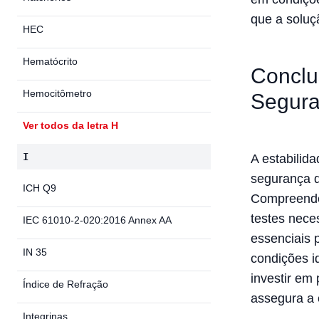
que a soluç
HEC
Hematócrito
Conclu
Hemocitômetro
Segur
Ver todos da letra H
I
A estabilid
segurança d
ICH Q9
Compreender
testes nece
IEC 61010-2-020:2016 Annex AA
essenciais 
IN 35
condições i
investir em 
Índice de Refração
assegura a 
Integrinas