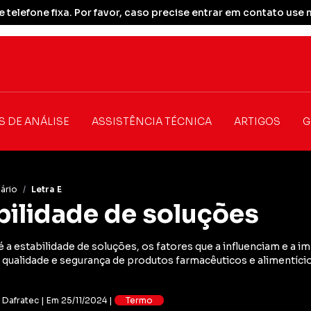
 telefone fixa. Por favor, caso precise entrar em contato u
S DE ANÁLISE
ASSISTÊNCIA TÉCNICA
ARTIGOS
G
ário
/
Letra E
bilidade de soluções
é a estabilidade de soluções, os fatores que a influenciam e a i
a qualidade e segurança de produtos farmacêuticos e alimentício
: Dafratec | Em 25/11/2024 |
Termo