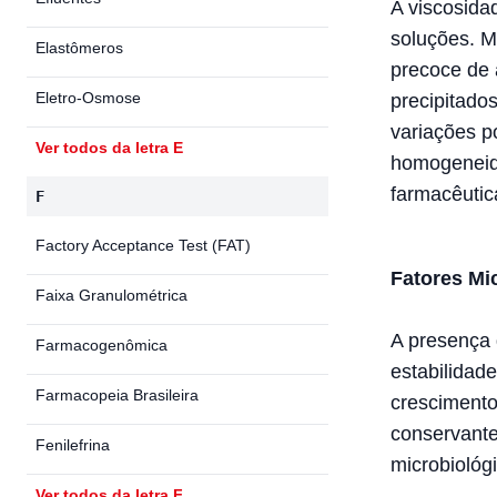
A viscosida
soluções. M
Elastômeros
precoce de 
Eletro-Osmose
precipitado
variações p
Ver todos da letra E
homogeneida
farmacêutica
F
Factory Acceptance Test (FAT)
Fatores Mi
Faixa Granulométrica
A presença
Farmacogenômica
estabilidad
Farmacopeia Brasileira
crescimento
conservante
Fenilefrina
microbiológi
Ver todos da letra F