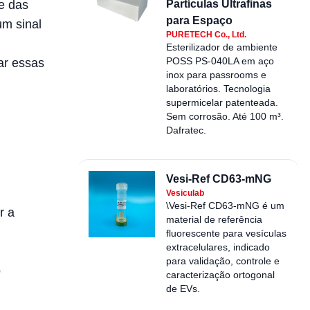
e das
Partículas Ultrafinas
para Espaço
m sinal
PURETECH Co., Ltd.
Esterilizador de ambiente
POSS PS-040LA em aço
ar essas
inox para passrooms e
laboratórios. Tecnologia
supermicelar patenteada.
Sem corrosão. Até 100 m³.
Dafratec.
Vesi-Ref CD63-mNG
Vesiculab
\Vesi-Ref CD63-mNG é um
r a
material de referência
fluorescente para vesículas
extracelulares, indicado
para validação, controle e
o
caracterização ortogonal
de EVs.