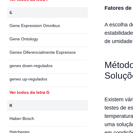
Fatores d
G
A escolha d
Gene Expression Omnibus
estabilidad
Gene Ontology
de umidade,
Genes Diferencialmente Expressos
Método
genes down-regulados
Soluçõ
genes up-regulados
Ver todos da letra G
Existem vár
H
testes de e
temperatura
Haber-Bosch
uma solução
Hatcheries
em condiçõe