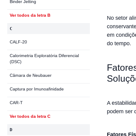
Binder Jetting
Ver todos da letra B
No setor al
conservante
C
em condiçõe
CALF-20
do tempo.
Calorimetria Exploratória Diferencial
(DSC)
Fatore
Câmara de Neubauer
Soluçõ
Captura por Imunoafinidade
A estabilid
CAR-T
podem ser di
Ver todos da letra C
D
Fatores Fí