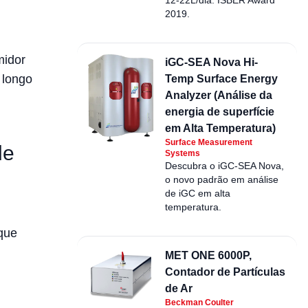
2019.
midor
iGC-SEA Nova Hi-
 longo
Temp Surface Energy
Analyzer (Análise da
energia de superfície
em Alta Temperatura)
Surface Measurement
de
Systems
Descubra o iGC-SEA Nova,
o novo padrão em análise
de iGC em alta
temperatura.
 que
MET ONE 6000P,
Contador de Partículas
de Ar
Beckman Coulter