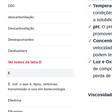
Temperat
D50
condiçõe
descarbonilação
a solubil
pH:
O pH 
Descarboxilação
promoven
Desespumantes
Concent
velocida
Desfoamers
podem ter
Luz e Ox
Ver todos da letra D
de compos
E
perda de 
E. coli: o que é, tipos, sintomas,
transmissão e uso em biotecnologia
Viscosidad
Efedrina
Efluentes