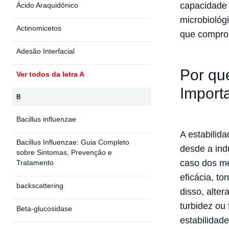
capacidade 
Ácido Araquidônico
microbiológ
Actinomicetos
que comprom
Adesão Interfacial
Por qu
Ver todos da letra A
Import
B
Bacillus influenzae
A estabilid
Bacillus Influenzae: Guia Completo
desde a ind
sobre Sintomas, Prevenção e
caso dos me
Tratamento
eficácia, t
backscattering
disso, alte
turbidez ou
Beta-glucosidase
estabilidade