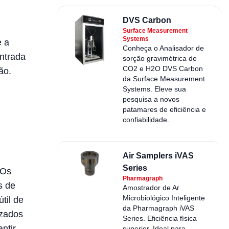
DVS Carbon
Surface Measurement
Systems
e a
Conheça o Analisador de
entrada
sorção gravimétrica de
CO2 e H2O DVS Carbon
ão.
da Surface Measurement
Systems. Eleve sua
pesquisa a novos
patamares de eficiência e
confiabilidade.
Air Samplers iVAS
Series
 Os
Pharmagraph
s de
Amostrador de Ar
Microbiológico Inteligente
til de
da Pharmagraph iVAS
izados
Series. Eficiência física
ntir
superior. Ideal para