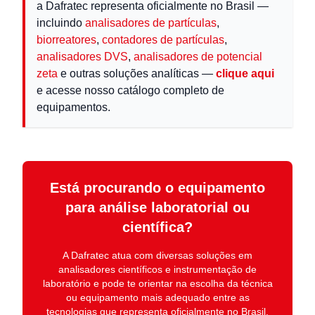
a Dafratec representa oficialmente no Brasil —
incluindo
analisadores de partículas
,
biorreatores
,
contadores de partículas
,
analisadores DVS
,
analisadores de potencial
zeta
e outras soluções analíticas —
clique aqui
e acesse nosso catálogo completo de
equipamentos.
Está procurando o equipamento
para análise laboratorial ou
científica?
A
Dafratec
atua com diversas soluções em
analisadores científicos e instrumentação de
laboratório
e pode te orientar na escolha da técnica
ou equipamento mais adequado entre as
tecnologias que representa oficialmente no Brasil.