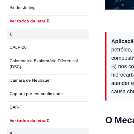
Binder Jetting
Ver todos da letra B
C
Aplicaçã
CALF-20
petróleo,
combustív
Calorimetria Exploratória Diferencial
S) nos c
(DSC)
hidrocarb
Câmara de Neubauer
atender e
causa ch
Captura por Imunoafinidade
CAR-T
O Mec
Ver todos da letra C
D