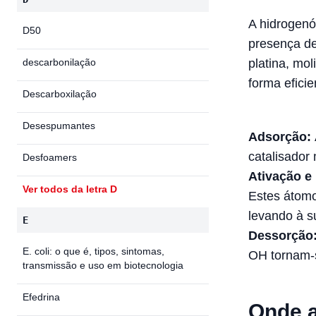
A hidrogenó
D50
presença de
descarbonilação
platina, mo
forma eficie
Descarboxilação
Desespumantes
Adsorção:
catalisador 
Desfoamers
Ativação e
Ver todos da letra D
Estes átomo
levando à s
E
Dessorção
E. coli: o que é, tipos, sintomas,
OH tornam-s
transmissão e uso em biotecnologia
Efedrina
Onde a