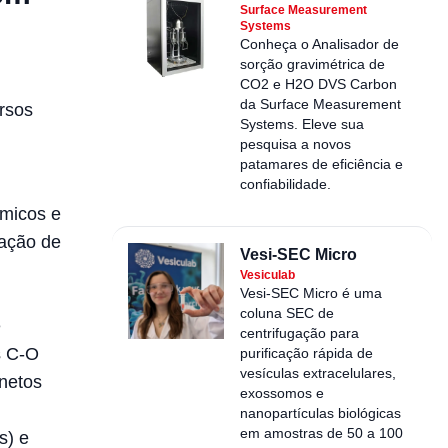
Surface Measurement
Systems
Conheça o Analisador de
sorção gravimétrica de
CO2 e H2O DVS Carbon
da Surface Measurement
rsos
Systems. Eleve sua
pesquisa a novos
patamares de eficiência e
confiabilidade.
ímicos e
cação de
Vesi-SEC Micro
Vesiculab
Vesi-SEC Micro é uma
coluna SEC de
e
centrifugação para
s C-O
purificação rápida de
vesículas extracelulares,
netos
exossomos e
nanopartículas biológicas
em amostras de 50 a 100
s) e