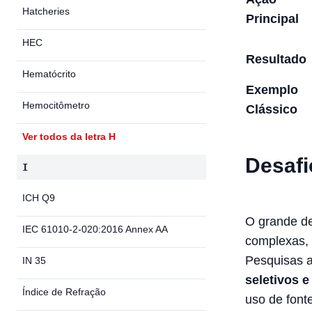
Hatcheries
Principal
HEC
Resultado
Hematócrito
Exemplo
Hemocitômetro
Clássico
Ver todos da letra H
Desafi
I
ICH Q9
O grande de
IEC 61010-2-020:2016 Annex AA
complexas, 
Pesquisas 
IN 35
seletivos e
Índice de Refração
uso de fonte