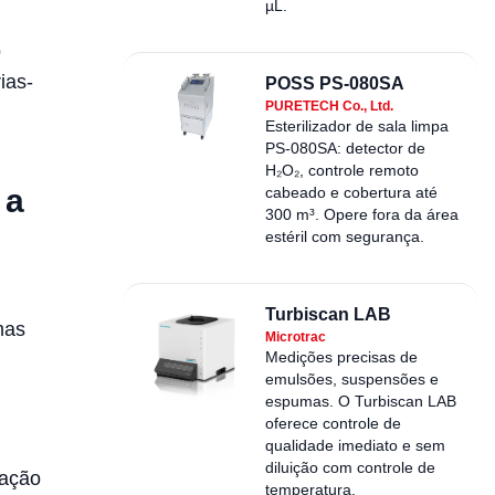
µL.
o
ias-
POSS PS-080SA
PURETECH Co., Ltd.
Esterilizador de sala limpa
PS-080SA: detector de
H₂O₂, controle remoto
 a
cabeado e cobertura até
300 m³. Opere fora da área
estéril com segurança.
Turbiscan LAB
mas
Microtrac
Medições precisas de
emulsões, suspensões e
espumas. O Turbiscan LAB
oferece controle de
qualidade imediato e sem
diluição com controle de
gação
temperatura.