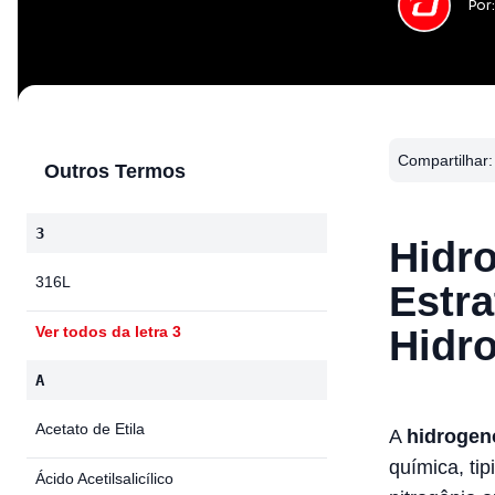
Por
Compartilhar:
Outros Termos
3
Hidr
316L
Estr
Hidr
Ver todos da letra 3
A
Acetato de Etila
A
hidrogen
química, ti
Ácido Acetilsalicílico