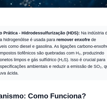
o Prática - Hidrodessulfurização (HDS):
Na indústria 
 a hidrogenólise é usada para
remover enxofre
de
eis como diesel e gasolina. As ligações carbono-enxofr
ompostos tiofênicos são quebradas com H₂, produzindo
onetos limpos e gás sulfídrico (H₂S). Isso é crucial para
specificações ambientais e reduzir a emissão de SO₂, 
uva ácida.
anismo: Como Funciona?