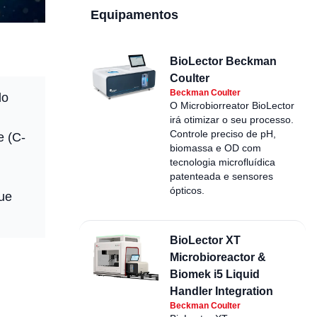
Equipamentos
BioLector Beckman
Coulter
Beckman Coulter
do
O Microbiorreator BioLector
irá otimizar o seu processo.
Controle preciso de pH,
e (C-
biomassa e OD com
tecnologia microfluídica
patenteada e sensores
ópticos.
que
BioLector XT
Microbioreactor &
Biomek i5 Liquid
Handler Integration
Beckman Coulter