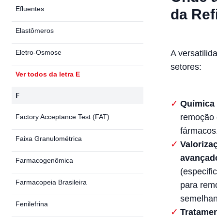
Efluentes
da Ref
Elastômeros
Eletro-Osmose
A versatili
setores:
Ver todos da letra E
F
Química 
remoção d
Factory Acceptance Test (FAT)
fármacos
Faixa Granulométrica
Valoriza
avança
Farmacogenômica
(especif
Farmacopeia Brasileira
para rem
semelhan
Fenilefrina
Tratamen