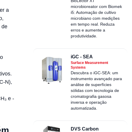
BioLector XT
microbioreator com Biomek
er a
i5: Automação de cultivo
o,
microbiano com medições
em tempo real. Reduza
r de
erros e aumente a
produtividade.
iGC - SEA
do
Surface Measurement
Systems
Descubra o iGC-SEA: um
ivos.
instrumento avançado para
C-N),
análise de superfícies
sólidas com tecnologia de
cromatografia gasosa
H₃ e -
inversa e operação
automatizada.
lém
DVS Carbon