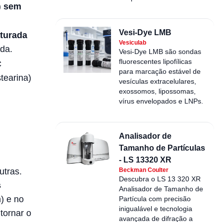
)
sem
Vesi-Dye LMB
turada
Vesiculab
ada.
Vesi-Dye LMB são sondas
fluorescentes lipofílicas
C
para marcação estável de
tearina)
vesículas extracelulares,
exossomos, lipossomas,
vírus envelopados e LNPs.
Analisador de
Tamanho de Partículas
- LS 13320 XR
Beckman Coulter
utras.
Descubra o LS 13 320 XR
s
Analisador de Tamanho de
) e no
Partícula com precisão
inigualável e tecnologia
tornar o
avançada de difração a