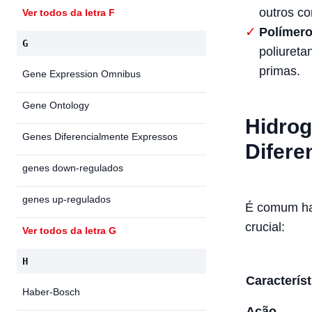
outros c
Ver todos da letra F
Polímero
G
poliureta
primas.
Gene Expression Omnibus
Gene Ontology
Hidrog
Genes Diferencialmente Expressos
Difere
genes down-regulados
genes up-regulados
É comum hav
crucial:
Ver todos da letra G
H
Característ
Haber-Bosch
Ação