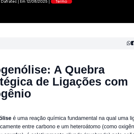
: Dafratec | Em 12/08/2025 |
Termo
ogenólise: A Quebra
atégica de Ligações com
ogênio
ólise
é uma reação química fundamental na qual uma li
picamente entre carbono e um heteroátomo (como oxigên