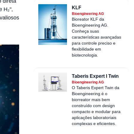
 direta
KLF
e H₂",
Bioengineering AG
valiosos
Bioreator KLF da
Bioengineering AG.
Conheça suas
características avançadas
para controle preciso e
flexibilidade em
biotecnologia.
Taberis Expert I Twin
Bioengineering AG
O Taberis Expert Twin da
Bioengineering é o
biorreator mais bem
construído com design
compacto e modular para
aplicações laboratoriais
complexas e eficientes.