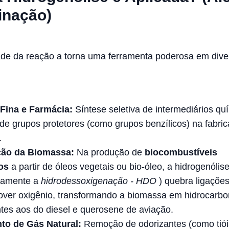
inação)
dade da reação a torna uma ferramenta poderosa em dive
Fina e Farmácia:
Síntese seletiva de intermediários qu
e grupos protetores (como grupos benzílicos) na fabri
.
ção da Biomassa:
Na produção de
biocombustíveis
dos
a partir de óleos vegetais ou bio-óleo, a hidrogenólis
icamente a
hidrodessoxigenação - HDO
) quebra ligaçõe
over oxigênio, transformando a biomassa em hidrocarbo
tes aos do diesel e querosene de aviação.
to de Gás Natural:
Remoção de odorizantes (como tiói