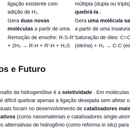
ligação existente com
múltipla (dupla ou tripla
adição de H₂.
quebrá-la
.
Gera
duas novas
Gera
uma molécula sa
moléculas
a partir de uma.
a partir de uma insatur
Remoção de enxofre: R-S-R'
Saturação de óleo: C=
+ 2H₂ → R-H + R'-H + H₂S
(oleína) + H₂ → C-C (es
os e Futuro
safio da hidrogenólise é a
seletividade
. Em moléculas
é difícil quebrar apenas a ligação desejada sem afetar o
atuais focam no desenvolvimento de
catalisadores mai
 ativos
(como nanomateriais e catalisadores single-atom
s alternativas de hidrogênio (como reforma in situ) para 