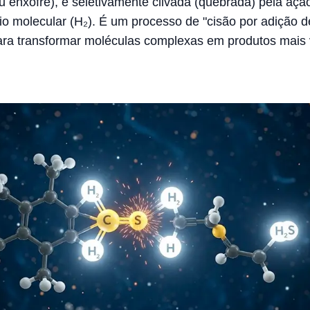
u enxofre), é seletivamente clivada (quebrada) pela ação
io molecular (H₂). É um processo de "cisão por adição d
ara transformar moléculas complexas em produtos mais 