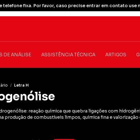
 telefone fixa. Por favor, caso precise entrar em contato u
S DE ANÁLISE
ASSISTÊNCIA TÉCNICA
ARTIGOS
G
ário
/
Letra H
ogenólise
idrogenólise: reação química que quebra ligações com hidrogên
a produção de combustíveis limpos, química fina e valorização