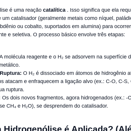
lise é uma reação
catalítica
. Isso significa que ela requ
 um catalisador (geralmente metais como níquel, paládi
libdênio ou cobalto, suportados em alumina) para ocorre
nte e seletiva. O processo básico envolve três etapas:
A molécula reagente e o H₂ se adsorvem na superfície 
metálico.
 Ruptura:
O H₂ é dissociado em átomos de hidrogênio at
s atacam e enfraquecem a ligação alvo (ex.: C-O, C-S, 
ua ruptura.
:
Os dois novos fragmentos, agora hidrogenados (ex.: -C
e CH₄ e H₂O), se desprendem do catalisador.
 Hidrogenólise é Aplicada? (A