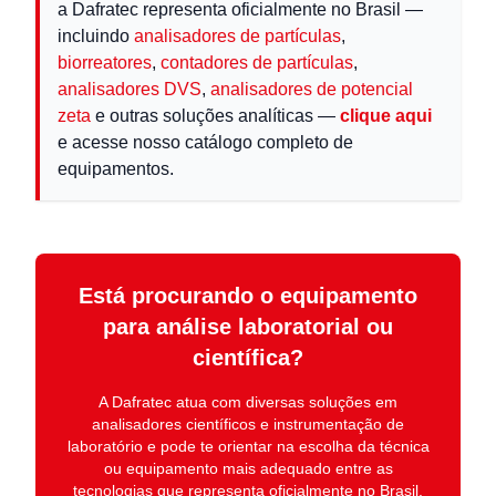
a Dafratec representa oficialmente no Brasil —
incluindo
analisadores de partículas
,
biorreatores
,
contadores de partículas
,
analisadores DVS
,
analisadores de potencial
zeta
e outras soluções analíticas —
clique aqui
e acesse nosso catálogo completo de
equipamentos.
Está procurando o equipamento
para análise laboratorial ou
científica?
A
Dafratec
atua com diversas soluções em
analisadores científicos e instrumentação de
laboratório
e pode te orientar na escolha da técnica
ou equipamento mais adequado entre as
tecnologias que representa oficialmente no Brasil.