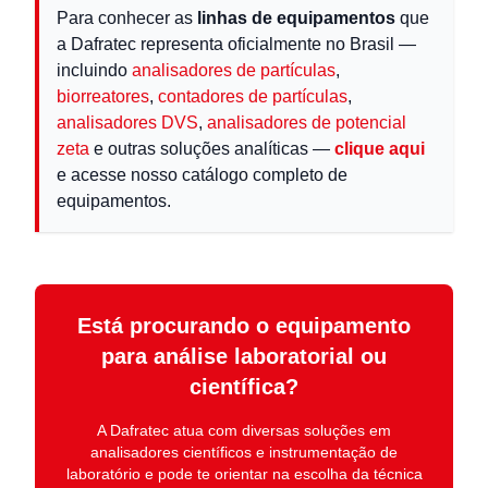
Para conhecer as
linhas de equipamentos
que
a Dafratec representa oficialmente no Brasil —
incluindo
analisadores de partículas
,
biorreatores
,
contadores de partículas
,
analisadores DVS
,
analisadores de potencial
zeta
e outras soluções analíticas —
clique aqui
e acesse nosso catálogo completo de
equipamentos.
Está procurando o equipamento
para análise laboratorial ou
científica?
A
Dafratec
atua com diversas soluções em
analisadores científicos e instrumentação de
laboratório
e pode te orientar na escolha da técnica