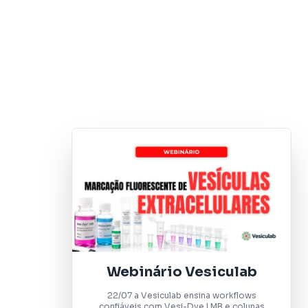
Webinário Vesiculab
22/07 a Vesiculab ensina workflows
confiáveis com Vesi-Dye LMB e colunas