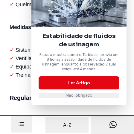
Queimaduras criogênicas
Medidas Preventivas
Estabilidade de fluidos
de usinagem
Sistemas de detecção de gases
Estudo mostra como o Turbiscan previu em
Ventilação adequada de áreas
8 horas a estabilidade de fluidos de
usinagem, enquanto a observação visual
Equipamentos à prova de explosão
exigiu até 4 meses.
Treinamento especializado de operadores
Ler Artigo
Não, obrigado
Regulamentações Internacionais
Transporte e Armazenamento
A-Z