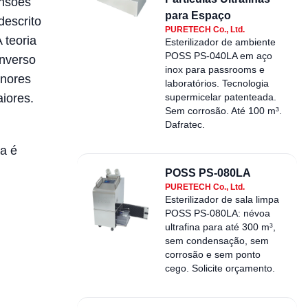
ensões
para Espaço
descrito
PURETECH Co., Ltd.
 teoria
Esterilizador de ambiente
POSS PS-040LA em aço
inverso
inox para passrooms e
enores
laboratórios. Tecnologia
iores.
supermicelar patenteada.
Sem corrosão. Até 100 m³.
Dafratec.
a é
POSS PS-080LA
PURETECH Co., Ltd.
Esterilizador de sala limpa
POSS PS-080LA: névoa
ultrafina para até 300 m³,
sem condensação, sem
corrosão e sem ponto
cego. Solicite orçamento.