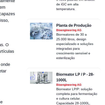
ialmente
de iGC em alta
 em
temperatura.
 capazes
isso,
Planta de Produção
Bioengineering AG
Biorreatores de 30 a
25.000 litros, design
especializado e soluções
as. O
integradas para
rtículas
crescimento sensível e
esterilização
, onde
etar
Biorreator LP / P - 28-
1000L
Bioengineering AG
Biorreator LP/P: solução
completa para fermentação
e cultura celular.
de
Capacidade 28-1000L,