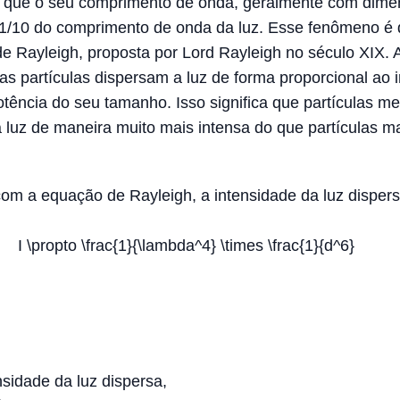
 que o seu comprimento de onda, geralmente com dim
a 1/10 do comprimento de onda da luz. Esse fenômeno é 
de Rayleigh, proposta por Lord Rayleigh no século XIX. A
as partículas dispersam a luz de forma proporcional ao 
otência do seu tamanho. Isso significa que partículas m
 luz de maneira muito mais intensa do que partículas ma
om a equação de Rayleigh, a intensidade da luz dispers
I \propto \frac{1}{\lambda^4} \times \frac{1}{d^6}
nsidade da luz dispersa,