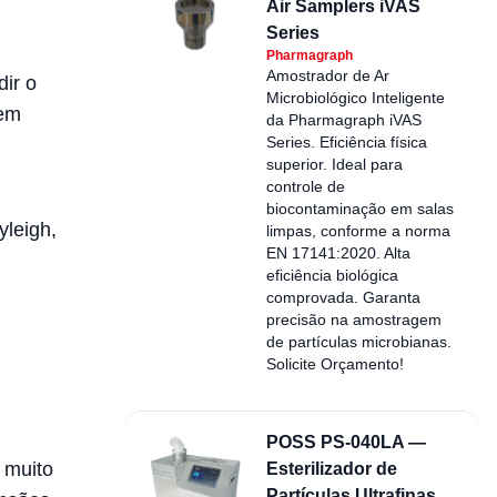
Air Samplers iVAS
Series
Pharmagraph
Amostrador de Ar
dir o
Microbiológico Inteligente
 em
da Pharmagraph iVAS
Series. Eficiência física
superior. Ideal para
controle de
biocontaminação em salas
yleigh,
limpas, conforme a norma
EN 17141:2020. Alta
eficiência biológica
comprovada. Garanta
precisão na amostragem
de partículas microbianas.
Solicite Orçamento!
POSS PS-040LA —
 muito
Esterilizador de
Partículas Ultrafinas