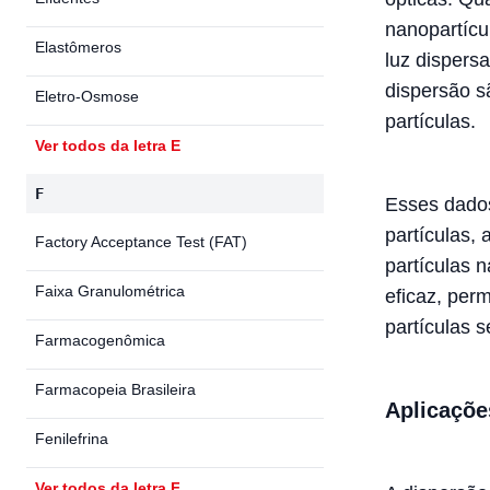
nanopartícu
Elastômeros
luz dispers
dispersão s
Eletro-Osmose
partículas.
Ver todos da letra E
F
Esses dados
partículas,
Factory Acceptance Test (FAT)
partículas 
Faixa Granulométrica
eficaz, per
partículas 
Farmacogenômica
Farmacopeia Brasileira
Aplicaçõe
Fenilefrina
Ver todos da letra F