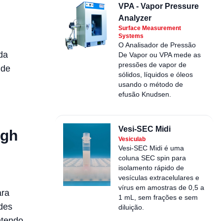
VPA - Vapor Pressure
Analyzer
Surface Measurement
Systems
O Analisador de Pressão
da
De Vapor ou VPA mede as
pressões de vapor de
 de
sólidos, líquidos e óleos
usando o método de
efusão Knudsen.
Vesi-SEC Midi
igh
Vesiculab
Vesi-SEC Midi é uma
coluna SEC spin para
isolamento rápido de
vesículas extracelulares e
vírus em amostras de 0,5 a
ara
1 mL, sem frações e sem
des
diluição.
ntendo