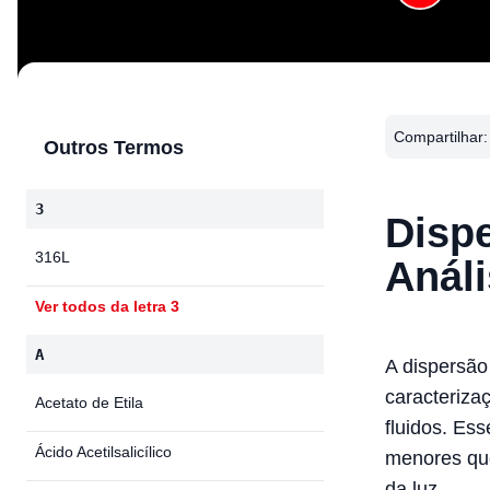
Compartilhar:
Outros Termos
3
Disp
316L
Análi
Ver todos da letra 3
A
A dispersão
caracteriza
Acetato de Etila
fluidos. Es
Ácido Acetilsalicílico
menores que
da luz.