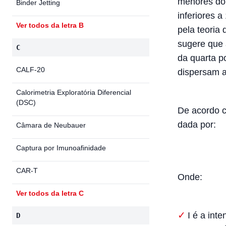
menores do
Binder Jetting
inferiores 
Ver todos da letra B
pela teoria 
sugere que 
C
da quarta p
CALF-20
dispersam a
Calorimetria Exploratória Diferencial
(DSC)
De acordo c
dada por:
Câmara de Neubauer
Captura por Imunoafinidade
CAR-T
Onde:
Ver todos da letra C
I
é a inte
D