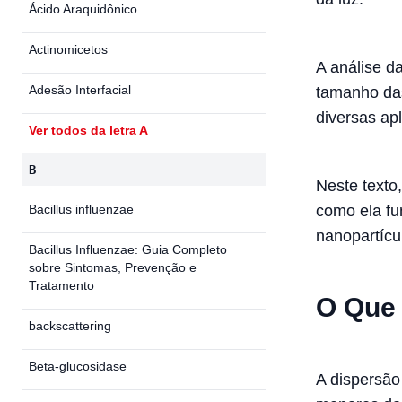
Ácido Araquidônico
Actinomicetos
A análise d
Adesão Interfacial
tamanho das
diversas apl
Ver todos da letra A
B
Neste texto
Bacillus influenzae
como ela fu
nanopartícu
Bacillus Influenzae: Guia Completo
sobre Sintomas, Prevenção e
Tratamento
O Que 
backscattering
Beta-glucosidase
A dispersão