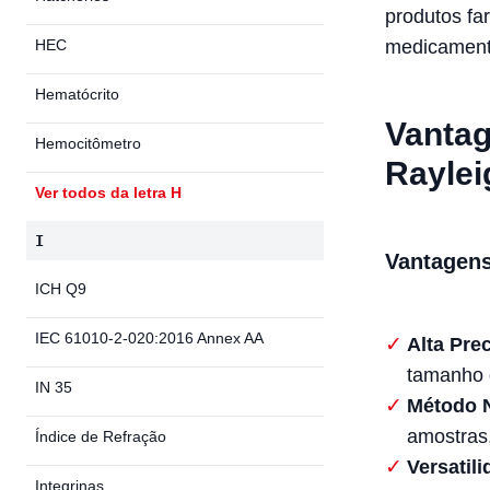
produtos fa
HEC
medicament
Hematócrito
Vantag
Hemocitômetro
Raylei
Ver todos da letra H
I
Vantagen
ICH Q9
IEC 61010-2-020:2016 Annex AA
Alta Pre
tamanho 
IN 35
Método N
amostras,
Índice de Refração
Versatil
Integrinas