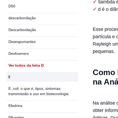
\lambda
é
D50
d
é o diâm
descarbonilação
Esse proces
Descarboxilação
partícula e
Desespumantes
Rayleigh um
pequenas.
Desfoamers
Ver todos da letra D
Como F
E
na Aná
E. coli: o que é, tipos, sintomas,
transmissão e uso em biotecnologia
Na análise 
Efedrina
obter infor
ópticas. Qu
Efluentes