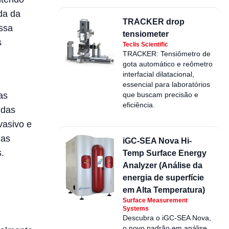
da da
TRACKER drop
essa
tensiometer
s
Teclis Scientific
TRACKER: Tensiômetro de
gota automático e reômetro
interfacial dilatacional,
essencial para laboratórios
as
que buscam precisão e
eficiência.
 das
vasivo e
das
iGC-SEA Nova Hi-
.
Temp Surface Energy
Analyzer (Análise da
energia de superfície
em Alta Temperatura)
Surface Measurement
Systems
Descubra o iGC-SEA Nova,
o novo padrão em análise