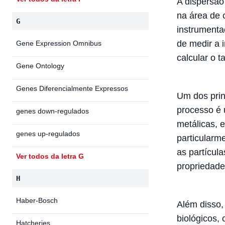
A dispersão
na área de 
G
instrumenta
de medir a i
Gene Expression Omnibus
calcular o 
Gene Ontology
Genes Diferencialmente Expressos
Um dos prin
processo é 
genes down-regulados
metálicas, e
genes up-regulados
particularm
as partícul
Ver todos da letra G
propriedade
H
Haber-Bosch
Além disso,
biológicos, 
Hatcheries