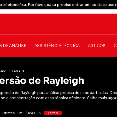
 telefone fixa. Por favor, caso precise entrar em contato u
S DE ANÁLISE
ASSISTÊNCIA TÉCNICA
ARTIGOS
G
ário
/
Letra D
ersão de Rayleigh
spersão de Rayleigh para análise precisa de nanopartículas. D
ho e concentração com essa técnica eficiente. Saiba mais agor
: Dafratec | Em 11/02/2025 |
Termo