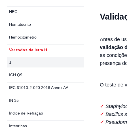
HEC
Valida
Hematócrito
Hemocitômetro
Antes de us
validação 
Ver todos da letra H
as condiçõ
I
presença do
ICH Q9
O teste de 
IEC 61010-2-020:2016 Annex AA
IN 35
Staphylo
Índice de Refração
Bacillus s
Pseudomo
Integrinas