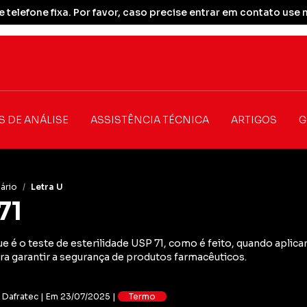
 telefone fixa. Por favor, caso precise entrar em contato u
S DE ANÁLISE
ASSISTÊNCIA TÉCNICA
ARTIGOS
G
ário
/
Letra U
71
e é o teste de esterilidade USP 71, como é feito, quando aplicar
ra garantir a segurança de produtos farmacêuticos.
: Dafratec | Em 23/07/2025 |
Termo