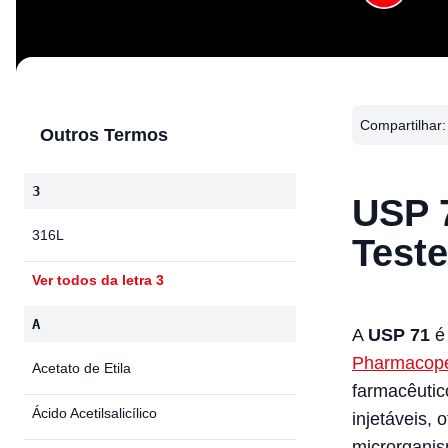
Compartilhar:
Outros Termos
3
USP 
316L
Teste
Ver todos da letra 3
A
A
USP 71
é 
Pharmacop
Acetato de Etila
farmacêutic
Ácido Acetilsalicílico
injetáveis, 
microrganis