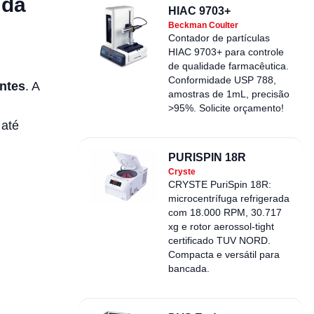
 da
HIAC 9703+
Beckman Coulter
Contador de partículas
HIAC 9703+ para controle
de qualidade farmacêutica.
Conformidade USP 788,
ntes
. A
amostras de 1mL, precisão
>95%. Solicite orçamento!
 até
PURISPIN 18R
Cryste
CRYSTE PuriSpin 18R:
microcentrífuga refrigerada
com 18.000 RPM, 30.717
xg e rotor aerossol-tight
certificado TUV NORD.
Compacta e versátil para
bancada.