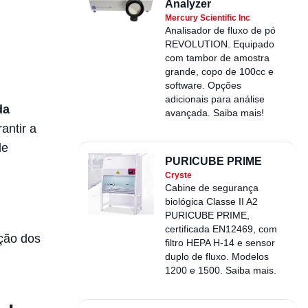
Analyzer
Mercury Scientific Inc
Analisador de fluxo de pó
REVOLUTION. Equipado
com tambor de amostra
grande, copo de 100cc e
software. Opções
adicionais para análise
da
avançada. Saiba mais!
antir a
de
PURICUBE PRIME
Cryste
Cabine de segurança
biológica Classe II A2
PURICUBE PRIME,
certificada EN12469, com
ação dos
filtro HEPA H-14 e sensor
duplo de fluxo. Modelos
1200 e 1500. Saiba mais.