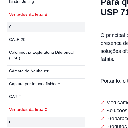
Para q
Binder Jetting
USP 7
Ver todos da letra B
C
O principal 
CALF-20
presença de
soluções of
Calorimetria Exploratória Diferencial
(DSC)
fatais.
Câmara de Neubauer
Portanto, o 
Captura por Imunoafinidade
CAR-T
Medicamen
Ver todos da letra C
Soluções
Preparaç
D
Produtos 