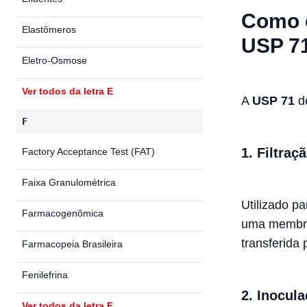
Como é
Elastômeros
USP 7
Eletro-Osmose
Ver todos da letra E
A
USP 71
de
F
1.
Filtraç
Factory Acceptance Test (FAT)
Faixa Granulométrica
Utilizado pa
Farmacogenômica
uma membra
transferida
Farmacopeia Brasileira
Fenilefrina
2.
Inocula
Ver todos da letra F