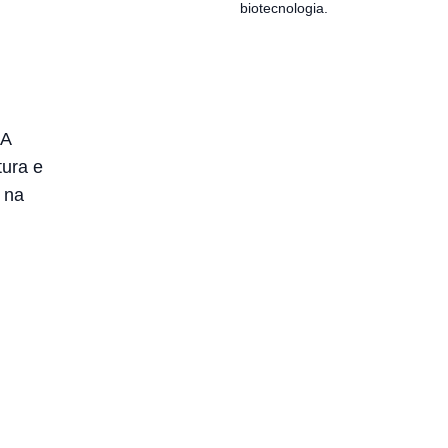
biotecnologia.
 A
tura e
 na