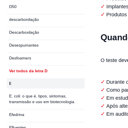
Implante
D50
Produtos 
descarbonilação
Descarboxilação
Quando
Desespumantes
Desfoamers
O teste dev
Ver todos da letra D
Durante 
E
Como part
E. coli: o que é, tipos, sintomas,
Em estud
transmissão e uso em biotecnologia
Após alt
Em audito
Efedrina
Efluentes