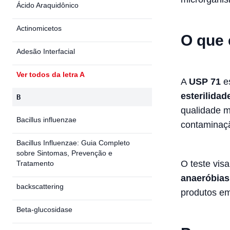
Ácido Araquidônico
Actinomicetos
O que 
Adesão Interfacial
Ver todos da letra A
A
USP 71
es
esterilidad
B
qualidade m
Bacillus influenzae
contaminaç
Bacillus Influenzae: Guia Completo
sobre Sintomas, Prevenção e
O teste vis
Tratamento
anaeróbias
backscattering
produtos em
Beta-glucosidase