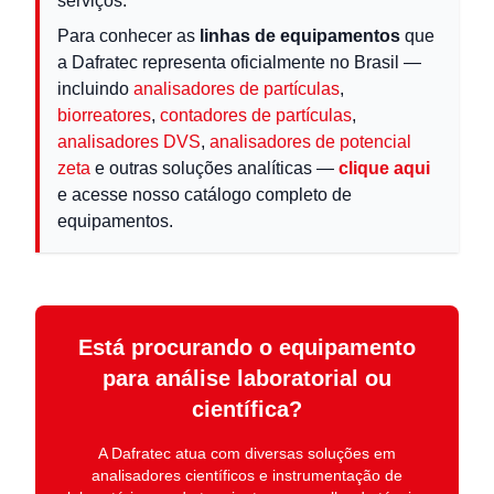
serviços.
Para conhecer as
linhas de equipamentos
que
a Dafratec representa oficialmente no Brasil —
incluindo
analisadores de partículas
,
biorreatores
,
contadores de partículas
,
analisadores DVS
,
analisadores de potencial
zeta
e outras soluções analíticas —
clique aqui
e acesse nosso catálogo completo de
equipamentos.
Está procurando o equipamento
para análise laboratorial ou
científica?
A
Dafratec
atua com diversas soluções em
analisadores científicos e instrumentação de