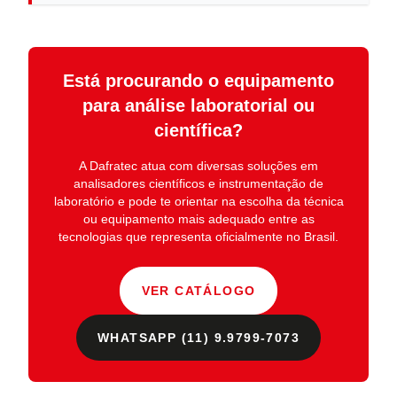
Está procurando o equipamento
para análise laboratorial ou
científica?
A
Dafratec
atua com diversas soluções em
analisadores científicos e instrumentação de
laboratório
e pode te orientar na escolha da técnica
ou equipamento mais adequado entre as
tecnologias que representa oficialmente no Brasil.
VER CATÁLOGO
WHATSAPP (11) 9.9799-7073