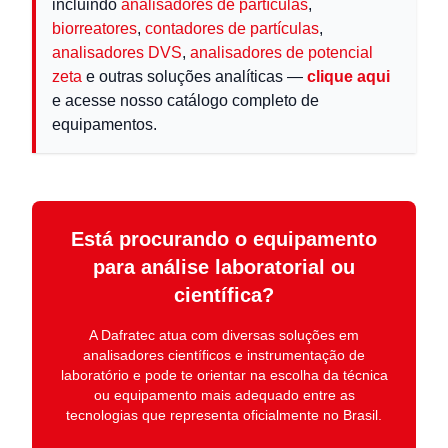
incluindo
analisadores de partículas
,
biorreatores
,
contadores de partículas
,
analisadores DVS
,
analisadores de potencial
zeta
e outras soluções analíticas —
clique aqui
e acesse nosso catálogo completo de
equipamentos.
Está procurando o equipamento
para análise laboratorial ou
científica?
A
Dafratec
atua com diversas soluções em
analisadores científicos e instrumentação de
laboratório
e pode te orientar na escolha da técnica
ou equipamento mais adequado entre as
tecnologias que representa oficialmente no Brasil.