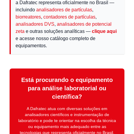
a Dafratec representa oficialmente no Brasil —
incluindo
analisadores de partículas
,
biorreatores
,
contadores de partículas
,
analisadores DVS
,
analisadores de potencial
zeta
e outras soluções analíticas —
clique aqui
e acesse nosso catálogo completo de
equipamentos.
Está procurando o equipamento
para análise laboratorial ou
científica?
A
Dafratec
atua com diversas soluções em
analisadores científicos e instrumentação de
laboratório
e pode te orientar na escolha da técnica
ou equipamento mais adequado entre as
tecnologias que representa oficialmente no Brasil.